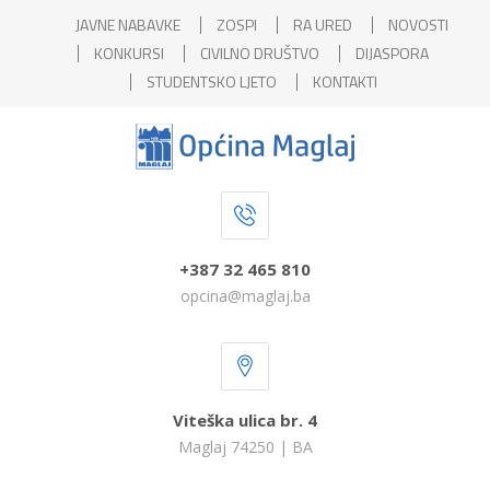
JAVNE NABAVKE
ZOSPI
RA URED
NOVOSTI
KONKURSI
CIVILNO DRUŠTVO
DIJASPORA
STUDENTSKO LJETO
KONTAKTI
+387 32 465 810
opcina@maglaj.ba
Viteška ulica br. 4
Maglaj 74250 | BA