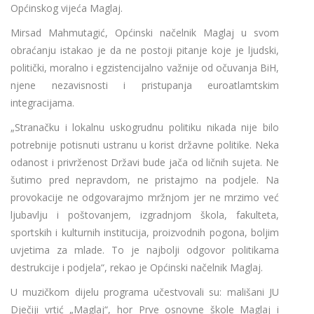
Općinskog vijeća Maglaj.
Mirsad Mahmutagić, Općinski načelnik Maglaj u svom
obraćanju istakao je da ne postoji pitanje koje je ljudski,
politički, moralno i egzistencijalno važnije od očuvanja BiH,
njene nezavisnosti i pristupanja euroatlamtskim
integracijama.
„Stranačku i lokalnu uskogrudnu politiku nikada nije bilo
potrebnije potisnuti ustranu u korist državne politike. Neka
odanost i privrženost Državi bude jača od ličnih sujeta. Ne
šutimo pred nepravdom, ne pristajmo na podjele. Na
provokacije ne odgovarajmo mržnjom jer ne mrzimo već
ljubavlju i poštovanjem, izgradnjom škola, fakulteta,
sportskih i kulturnih institucija, proizvodnih pogona, boljim
uvjetima za mlade. To je najbolji odgovor politikama
destrukcije i podjela“, rekao je Općinski načelnik Maglaj.
U muzičkom dijelu programa učestvovali su: mališani JU
Dječiji vrtić „Maglaj“, hor Prve osnovne škole Maglaj i