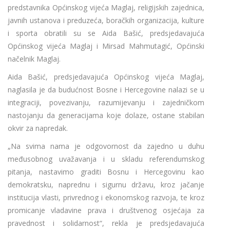
predstavnika Općinskog vijeća Maglaj, religijskih zajednica,
javnih ustanova i preduzeća, boračkih organizacija, kulture
i sporta obratili su se Aida Bašić, predsjedavajuća
Općinskog vijeća Maglaj i Mirsad Mahmutagić, Općinski
načelnik Maglaj.
Aida Bašić, predsjedavajuća Općinskog vijeća Maglaj,
naglasila je da budućnost Bosne i Hercegovine nalazi se u
integraciji, povezivanju, razumijevanju i zajedničkom
nastojanju da generacijama koje dolaze, ostane stabilan
okvir za napredak.
„Na svima nama je odgovornost da zajedno u duhu
međusobnog uvažavanja i u skladu referendumskog
pitanja, nastavimo graditi Bosnu i Hercegovinu kao
demokratsku, naprednu i sigurnu državu, kroz jačanje
institucija vlasti, privrednog i ekonomskog razvoja, te kroz
promicanje vladavine prava i društvenog osjećaja za
pravednost i solidarnost“, rekla je predsjedavajuća