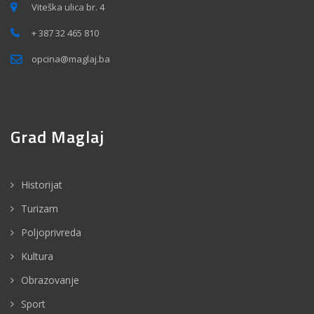
Viteška ulica br. 4
+ 387 32 465 810
opcina@maglaj.ba
Grad Maglaj
Historijat
Turizam
Poljoprivreda
Kultura
Obrazovanje
Sport