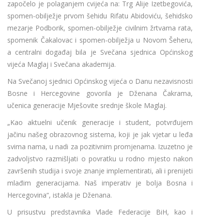
započelo je polaganjem cvijeća na: Trg Alije Izetbegovića,
spomen-obilježje prvom šehidu Rifatu Abidoviću, šehidsko
mezarje Podborik, spomen-obilježje civilnim žrtvama rata,
spomenik Čakalovac i spomen-obilježja u Novom Šeheru,
a centralni događaj bila je Svečana sjednica Općinskog
vijeća Maglaj i Svečana akademija.
Na Svečanoj sjednici Općinskog vijeća o Danu nezavisnosti
Bosne i Hercegovine govorila je Dženana Čakrama,
učenica generacije Mješovite srednje škole Maglaj.
„Kao aktuelni učenik generacije i student, potvrđujem
jačinu našeg obrazovnog sistema, koji je jak vjetar u leđa
svima nama, u nadi za pozitivnim promjenama. Izuzetno je
zadvoljstvo razmišljati o povratku u rodno mjesto nakon
završenih studija i svoje znanje implementirati, ali i prenijeti
mlađim generacijama. Naš imperativ je bolja Bosna i
Hercegovina“, istakla je Dženana.
U prisustvu predstavnika Vlade Federacije BiH, kao i