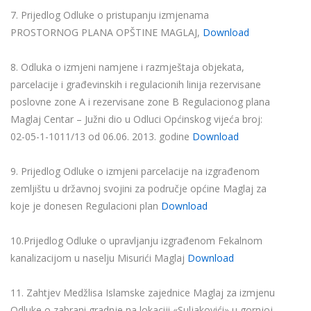
7. Prijedlog Odluke o pristupanju izmjenama
PROSTORNOG PLANA OPŠTINE MAGLAJ,
Download
8. Odluka o izmjeni namjene i razmještaja objekata,
parcelacije i građevinskih i regulacionih linija rezervisane
poslovne zone A i rezervisane zone B Regulacionog plana
Maglaj Centar – Južni dio u Odluci Općinskog vijeća broj:
02-05-1-1011/13 od 06.06. 2013. godine
Download
9. Prijedlog Odluke o izmjeni parcelacije na izgrađenom
zemljištu u državnoj svojini za područje općine Maglaj za
koje je donesen Regulacioni plan
Download
10.Prijedlog Odluke o upravljanju izgrađenom Fekalnom
kanalizacijom u naselju Misurići Maglaj
Download
11. Zahtjev Medžlisa Islamske zajednice Maglaj za izmjenu
Odluke o zabrani gradnje na lokaciji «Suljakovići» u gornjoj