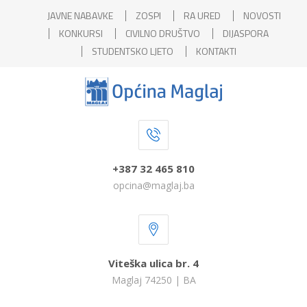
JAVNE NABAVKE
ZOSPI
RA URED
NOVOSTI
KONKURSI
CIVILNO DRUŠTVO
DIJASPORA
STUDENTSKO LJETO
KONTAKTI
+387 32 465 810
opcina@maglaj.ba
Viteška ulica br. 4
Maglaj 74250 | BA