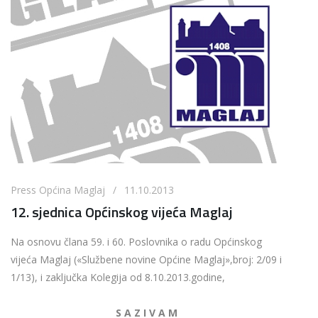
Press Općina Maglaj / 11.10.2013
12. sjednica Općinskog vijeća Maglaj
Na osnovu člana 59. i 60. Poslovnika o radu Općinskog
vijeća Maglaj («Službene novine Općine Maglaj»,broj: 2/09 i
1/13), i zaključka Kolegija od 8.10.2013.godine,
S A Z I V A M