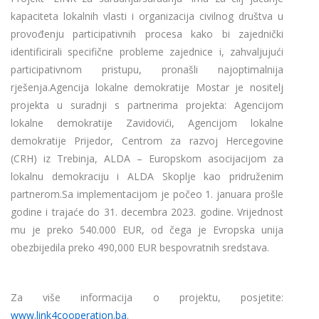
kapaciteta lokalnih vlasti i organizacija civilnog društva u
provođenju participativnih procesa kako bi zajednički
identificirali specifične probleme zajednice i, zahvaljujući
participativnom pristupu, pronašli najoptimalnija
rješenja.Agencija lokalne demokratije Mostar je nositelj
projekta u suradnji s partnerima projekta: Agencijom
lokalne demokratije Zavidovići, Agencijom lokalne
demokratije Prijedor, Centrom za razvoj Hercegovine
(CRH) iz Trebinja, ALDA – Europskom asocijacijom za
lokalnu demokraciju i ALDA Skoplje kao pridruženim
partnerom.Sa implementacijom je počeo 1. januara prošle
godine i trajaće do 31. decembra 2023. godine. Vrijednost
mu je preko 540.000 EUR, od čega je Evropska unija
obezbijedila preko 490,000 EUR bespovratnih sredstava.
Za više informacija o projektu, posjetite:
www.link4cooperation.ba
.