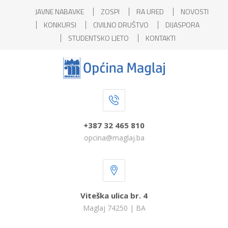
JAVNE NABAVKE
ZOSPI
RA URED
NOVOSTI
KONKURSI
CIVILNO DRUŠTVO
DIJASPORA
STUDENTSKO LJETO
KONTAKTI
+387 32 465 810
opcina@maglaj.ba
Viteška ulica br. 4
Maglaj 74250 | BA