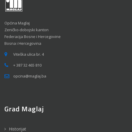
Općina Maglaj
Zeničko-dobojski kanton
Federacija Bosne i Hercegovine
Bosna i Hercegovina
Viteška ulica br. 4
+ 387 32 465 810
opcina@maglaj.ba
Grad Maglaj
Historijat