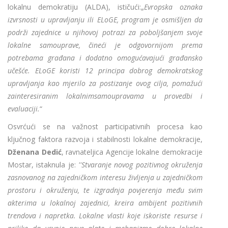
lokalnu demokratiju (ALDA), ističući:„
Evropska oznaka
izvrsnosti u upravljanju ili ELoGE, program je osmišljen da
podrži zajednice u njihovoj potrazi za poboljšanjem svoje
lokalne samouprave, čineći je odgovornijom prema
potrebama građana i dodatno omogućavajući građansko
učešće. ELoGE koristi 12 principa dobrog demokratskog
upravljanja kao mjerilo za postizanje ovog cilja, pomažući
zainteresiranim lokalnimsamoupravama u provedbi i
evaluaciji.
“
Osvrćući se na važnost participativnih procesa kao
ključnog faktora razvoja i stabilnosti lokalne demokracije,
Dženana Dedić
, ravnateljica Agencije lokalne demokracije
Mostar, istaknula je:
''Stvaranje novog pozitivnog okruženja
zasnovanog na zajedničkom interesu življenja u zajedničkom
prostoru i okruženju, te izgradnja povjerenja među svim
akterima u lokalnoj zajednici, kreira ambijent pozitivnih
trendova i napretka. Lokalne vlasti koje iskoriste resurse i