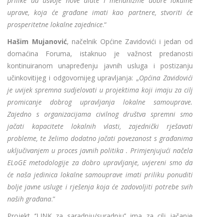
prilike da usvoje nove alate i mehanizme dobre lokalne
uprave, koja će građane imati kao partnere, stvoriti će
prosperitetne lokalne zajednice
.“
Hašim Mujanović
, načelnik Općine Zavidovići i jedan od
domaćina Foruma, istaknuo je važnost predanosti
kontinuiranom unapređenju javnih usluga i postizanju
učinkovitijeg i odgovornijeg upravljanja: „
Općina Zavidovići
je uvijek spremna sudjelovati u projektima koji imaju za cilj
promicanje dobrog upravljanja lokalne samouprave.
Zajedno s organizacijama civilnog društva spremni smo
jačati kapacitete lokalnih vlasti, zajednički rješavati
probleme, te želimo dodatno jačati povezanost s građanima
uključivanjem u proces javnih politika . Primjenjujući načela
ELoGE metodologije za dobro upravljanje, uvjereni smo da
će naša jedinica lokalne samouprave imati priliku ponuditi
bolje javne usluge i rješenja koja će zadovoljiti potrebe svih
naših građana
.”
Projekt ‘’LINK za saradnju/suradnju’’ ima za cilj jačanje