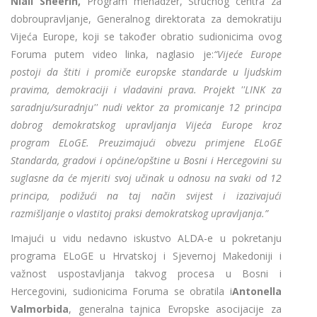
Niall Sheerin,
Program menadžer, Stručnog centra za
dobroupravljanje, Generalnog direktorata za demokratiju
Vijeća Europe, koji se također obratio sudionicima ovog
Foruma putem video linka, naglasio je:
“Vijeće Europe
postoji da štiti i promiče europske standarde u ljudskim
pravima, demokraciji i vladavini prava. Projekt ''LINK za
saradnju/suradnju'' nudi vektor za promicanje 12 principa
dobrog demokratskog upravljanja Vijeća Europe kroz
program ELoGE. Preuzimajući obvezu primjene ELoGE
Standarda, gradovi i općine/opštine u Bosni i Hercegovini su
suglasne da će mjeriti svoj učinak u odnosu na svaki od 12
principa, podižući na taj način svijest i izazivajući
razmišljanje o vlastitoj praksi demokratskog upravljanja.”
Imajući u vidu nedavno iskustvo ALDA-e u pokretanju
programa ELoGE u Hrvatskoj i Sjevernoj Makedoniji i
važnost uspostavljanja takvog procesa u Bosni i
Hercegovini, sudionicima Foruma se obratila i
Antonella
Valmorbida
, generalna tajnica Evropske asocijacije za