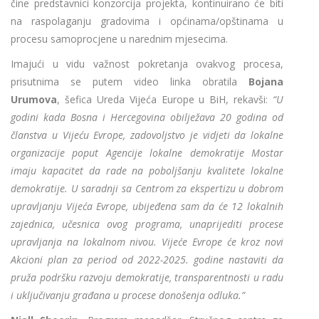
čine predstavnici konzorcija projekta, kontinuirano će biti
na raspolaganju gradovima i općinama/opštinama u
procesu samoprocjene u narednim mjesecima.
Imajući u vidu važnost pokretanja ovakvog procesa,
prisutnima se putem video linka obratila
Bojana
Urumova
, šefica Ureda Vijeća Europe u BiH, rekavši:
“U
godini kada Bosna i Hercegovina obilježava 20 godina od
članstva u Vijeću Evrope, zadovoljstvo je vidjeti da lokalne
organizacije poput Agencije lokalne demokratije Mostar
imaju kapacitet da rade na poboljšanju kvalitete lokalne
demokratije. U saradnji sa Centrom za ekspertizu u dobrom
upravljanju Vijeća Evrope, ubijeđena sam da će 12 lokalnih
zajednica, učesnica ovog programa, unaprijediti procese
upravljanja na lokalnom nivou. Vijeće Evrope će kroz novi
Akcioni plan za period od 2022-2025. godine nastaviti da
pruža podršku razvoju demokratije, transparentnosti u radu
i uključivanju građana u procese donošenja odluka.”