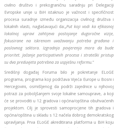
civilno društvo i prekograničnu saradnju pri Delegaciji
Evropske unije u BiH istaknuo je važnost i specifičnost
procesa suradnje između organizacija civilnog društva i
lokalnih vlasti, naglašavajući da:„
Put koji vodi ka efikasnoj
lokalnoj upravi zahtijeva postojanje dugoročne vizije,
fokusirane na iskrenom uvažavanju potreba građana i
poslovnog sektora. Izgradnja povjerenja mora da bude
prioritet. Jačanje participativnih procesa i strateški pristup
su dva preduvjeta potrebna za uspješnu reformu.
”
Središnji događaj Foruma bilo je pokretanje ELoGE
programa, programa koji podržava Vijeća Europe u Bosni i
Hercegovini, osmišljenog da podrži zajednice u njihovoj
potrazi za poboljšanjem svoje lokalne samouprave, a koji
će se provoditi u 12 gradova i općina/opština obuhvaćenih
projektom. Cilj je sprovesti samoprocjene tih gradova i
općina/opština u skladu s 12 načela dobrog demokratskog
upravljanja. Prva ELoGE akreditirana platforma u BiH koju