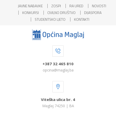
JAVNE NABAVKE
ZOSPI
RA URED
NOVOSTI
KONKURSI
CIVILNO DRUŠTVO
DIJASPORA
STUDENTSKO LJETO
KONTAKTI
+387 32 465 810
opcina@maglaj.ba
Viteška ulica br. 4
Maglaj 74250 | BA