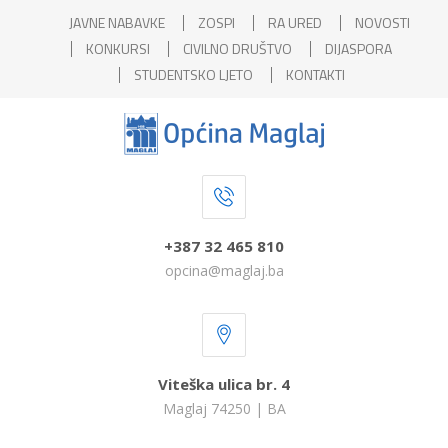
JAVNE NABAVKE
ZOSPI
RA URED
NOVOSTI
KONKURSI
CIVILNO DRUŠTVO
DIJASPORA
STUDENTSKO LJETO
KONTAKTI
+387 32 465 810
opcina@maglaj.ba
Viteška ulica br. 4
Maglaj 74250 | BA