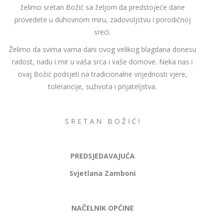
želimo sretan Božić sa željom da predstojeće dane
provedete u duhovnom miru, zadovoljstvu i porodičnoj
sreći.
Želimo da svima vama dani ovog velikog blagdana donesu
radost, nadu i mir u vaša srca i vaše domove. Neka nas i
ovaj Božić podsjeti na tradicionalne vrijednosti vjere,
tolerancije, suživota i prijateljstva.
S R E T A N B O Ž I Ć !
PREDSJEDAVAJUĆA
Svjetlana Zamboni
NAČELNIK OPĆINE