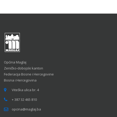
Općina Maglaj
Zeničko-dobojski kanton
Federacija Bosne i Hercegovine
Bosna i Hercegovina
Viteška ulica br. 4
+ 387 32 465 810
opcina@maglaj.ba