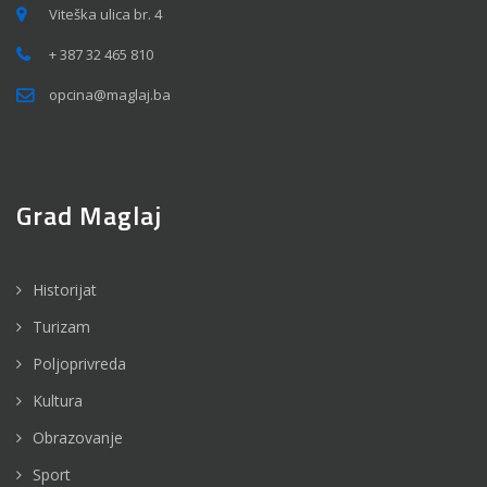
Viteška ulica br. 4
+ 387 32 465 810
opcina@maglaj.ba
Grad Maglaj
Historijat
Turizam
Poljoprivreda
Kultura
Obrazovanje
Sport