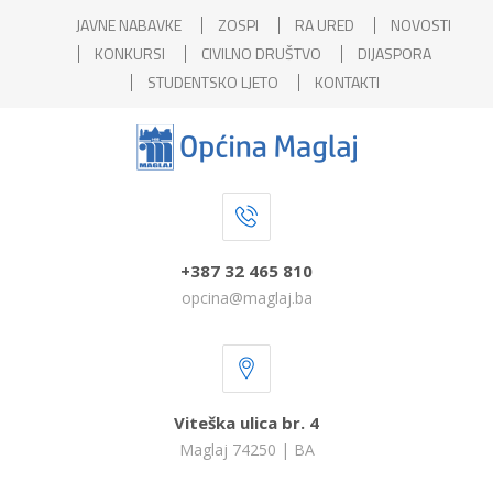
JAVNE NABAVKE
ZOSPI
RA URED
NOVOSTI
KONKURSI
CIVILNO DRUŠTVO
DIJASPORA
STUDENTSKO LJETO
KONTAKTI
+387 32 465 810
opcina@maglaj.ba
Viteška ulica br. 4
Maglaj 74250 | BA