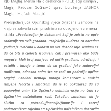
KJD Maglaj, Merisa Nalić direkorica PPU „Dječiji osmijeh „
Maglaj, Radovan Gočinović ispred Udruženja UABNOR
Maglaj i Mejfudin Malagić.
Predsjedavajuća Općinskog vijeća Svjetlana Zamboni na
kraju se zahvalila svim prisutnima na odvojenom vremenu i
istakla:
„Predstavljen je dokument koji je zaista na opće
zadovoljstvo svih građana. Projekcija Budžeta za narednu
godinu je uvećana u odnosu na ove dosadašnje. Nadam se
da će biti u cjelosti ispunjen, čak i premašen ako bude
moguće. Mali broj zahtjeva od naših građana, udruženja i
ostalih , kazuje o tome da su građani jako zadovoljni
Budžetom, odnosno onim što se radi na području općine
Maglaj. Građani nemaju mnogo komentara u smislu
izmjene Nacrta i smatram da je to pokazatelj da su
zadovoljni onim što Općinska administracija na čelu sa
Općinskim načelnikom radi. Također, smatram da je
Služba za privredu,financije/finansije i razvoj
poduzetništva zajedno sa Općinskim načelnikom dostavila