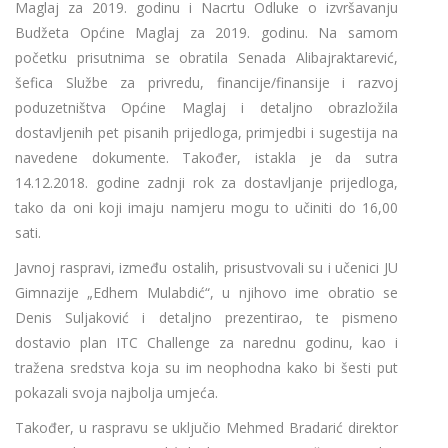
Maglaj za 2019. godinu i Nacrtu Odluke o izvršavanju
Budžeta Općine Maglaj za 2019. godinu. Na samom
početku prisutnima se obratila Senada Alibajraktarević,
šefica Službe za privredu, financije/finansije i razvoj
poduzetništva Općine Maglaj i detaljno obrazložila
dostavljenih pet pisanih prijedloga, primjedbi i sugestija na
navedene dokumente. Također, istakla je da sutra
14.12.2018. godine zadnji rok za dostavljanje prijedloga,
tako da oni koji imaju namjeru mogu to učiniti do 16,00
sati.
Javnoj raspravi, između ostalih, prisustvovali su i učenici JU
Gimnazije „Edhem Mulabdić“, u njihovo ime obratio se
Denis Suljaković i detaljno prezentirao, te pismeno
dostavio plan ITC Challenge za narednu godinu, kao i
tražena sredstva koja su im neophodna kako bi šesti put
pokazali svoja najbolja umjeća.
Također, u raspravu se uključio Mehmed Bradarić direktor