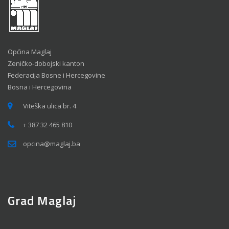
Općina Maglaj
Zeničko-dobojski kanton
Federacija Bosne i Hercegovine
Bosna i Hercegovina
Viteška ulica br. 4
+ 387 32 465 810
opcina@maglaj.ba
Grad Maglaj