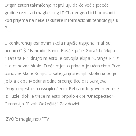
Organizatori takmičenja najavljuju da će već sljedeće
godine rezultati maglajskog IT Challengea biti bodovani i
kod prijema na neke fakultete informacionih tehnologija u
BiH.
U konkurenciji osnovnih škola najviše uspjeha imali su
učenici O.Š. "Fahrudin Fahro Baščelija" iz Goražda (ekipa
"Banana Pi", drugo mjesto je osvojila ekipa "Orange Pi" iz
iste osnovne škole. Treće mjesto pripalo je učenicima Prve
osnovne škole Konjic. U kategoriji srednjih škola najbolja
je bila ekipa Međunarodne srednje škole iz Sarajeva.
Drugo mjesto su osvojili učenici Behram-begove medrese
iz Tuzle, dok je treće mjesto pripalo ekipi "Unexpected" -
Gimnazija "Rizah Odžečkić" Zavidovići.
IZVOR: maglaj.net/FTV