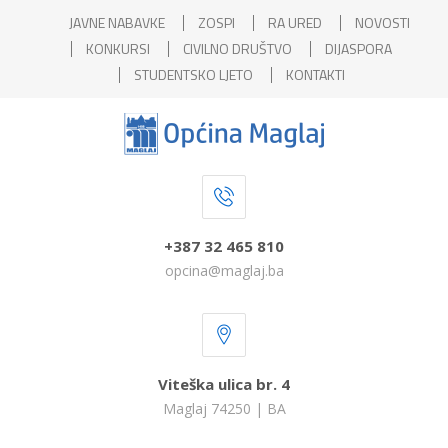
JAVNE NABAVKE
ZOSPI
RA URED
NOVOSTI
KONKURSI
CIVILNO DRUŠTVO
DIJASPORA
STUDENTSKO LJETO
KONTAKTI
+387 32 465 810
opcina@maglaj.ba
Viteška ulica br. 4
Maglaj 74250 | BA