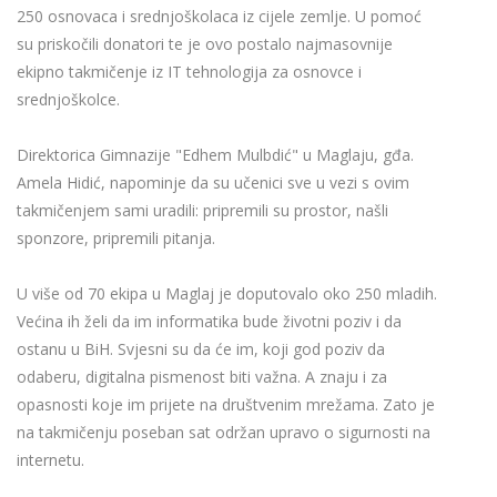
250 osnovaca i srednjoškolaca iz cijele zemlje. U pomoć
su priskočili donatori te je ovo postalo najmasovnije
ekipno takmičenje iz IT tehnologija za osnovce i
srednjoškolce.
Direktorica Gimnazije "Edhem Mulbdić" u Maglaju, gđa.
Amela Hidić, napominje da su učenici sve u vezi s ovim
takmičenjem sami uradili: pripremili su prostor, našli
sponzore, pripremili pitanja.
U više od 70 ekipa u Maglaj je doputovalo oko 250 mladih.
Većina ih želi da im informatika bude životni poziv i da
ostanu u BiH. Svjesni su da će im, koji god poziv da
odaberu, digitalna pismenost biti važna. A znaju i za
opasnosti koje im prijete na društvenim mrežama. Zato je
na takmičenju poseban sat održan upravo o sigurnosti na
internetu.