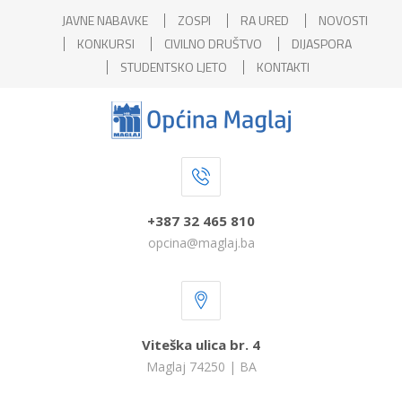
JAVNE NABAVKE
ZOSPI
RA URED
NOVOSTI
KONKURSI
CIVILNO DRUŠTVO
DIJASPORA
STUDENTSKO LJETO
KONTAKTI
+387 32 465 810
opcina@maglaj.ba
Viteška ulica br. 4
Maglaj 74250 | BA