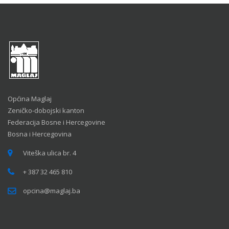
Općina Maglaj
Zeničko-dobojski kanton
Federacija Bosne i Hercegovine
Bosna i Hercegovina
Viteška ulica br. 4
+ 387 32 465 810
opcina@maglaj.ba