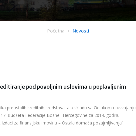
Početna
Novosti
editiranje pod povoljnim uslovima u poplavljenim
nika preostalih kreditnih sredstava, a u skladu sa Odlukom o usvajanju
 17. Budžeta Federacije Bosne i Hercegovine za 2014. godinu
e „Izdaci za finansijsku imovinu – Ostala domaća pozajmljivanja"