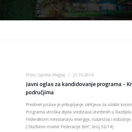
Press Općina Maglaj / 21.10.2014
Javni oglas za kandidovanje programa - Kr
područjima
Predmet poziva je prikupljanje zahtjeva za odabir koris
Programa utroška dijela sredstava utvrđenih u Razdjelu
Federalnom ministarstvu energije, rudarstva i industrij
("Službene novine Federacije BiH”, broj 52/14).