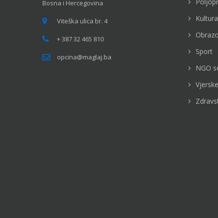
Poljop
Bosna i Hercegovina
Kultura
Viteška ulica br. 4
Obrazo
+ 387 32 465 810
Sport
opcina@maglaj.ba
NGO s
Vjerske
Zdravs