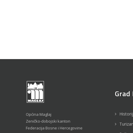
Grad 
Histori
Općina Maglaj
Zeničko-dobojski kanton
Turiza
Federacija Bosne i Hercegovine