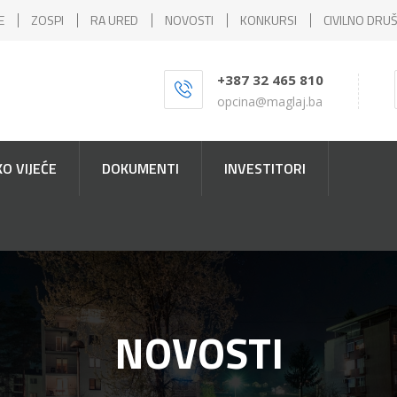
E
ZOSPI
RA URED
NOVOSTI
KONKURSI
CIVILNO DRU
+387 32 465 810
opcina@maglaj.ba
O VIJEĆE
DOKUMENTI
INVESTITORI
NOVOSTI