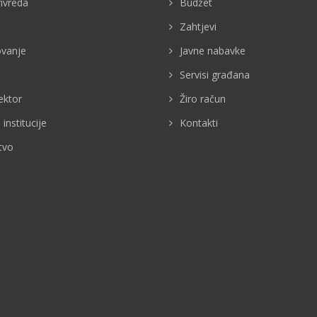
rivreda
Budžet
Zahtjevi
vanje
Javne nabavke
Servisi građana
ektor
Žiro račun
 institucije
Kontakti
tvo