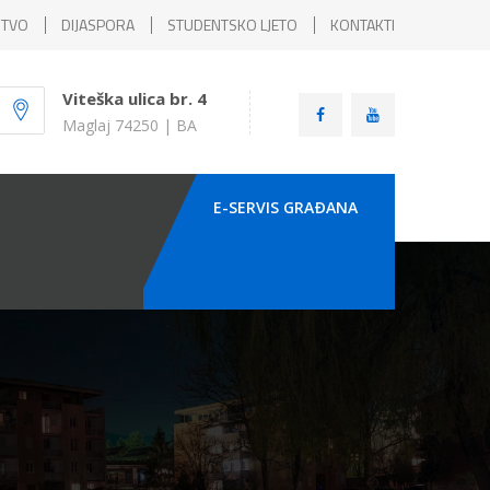
ŠTVO
DIJASPORA
STUDENTSKO LJETO
KONTAKTI
Viteška ulica br. 4
Maglaj 74250 | BA
E-SERVIS GRAÐANA