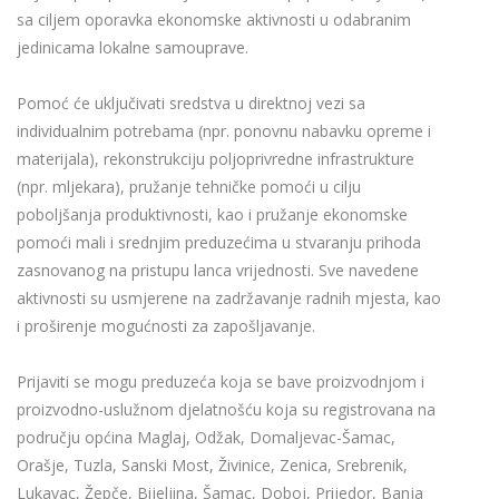
sa ciljem oporavka ekonomske aktivnosti u odabranim
jedinicama lokalne samouprave.
Pomoć će uključivati sredstva u direktnoj vezi sa
individualnim potrebama (npr. ponovnu nabavku opreme i
materijala), rekonstrukciju poljoprivredne infrastrukture
(npr. mljekara), pružanje tehničke pomoći u cilju
poboljšanja produktivnosti, kao i pružanje ekonomske
pomoći mali i srednjim preduzećima u stvaranju prihoda
zasnovanog na pristupu lanca vrijednosti. Sve navedene
aktivnosti su usmjerene na zadržavanje radnih mjesta, kao
i proširenje mogućnosti za zapošljavanje.
Prijaviti se mogu preduzeća koja se bave proizvodnjom i
proizvodno-uslužnom djelatnošću koja su registrovana na
području općina Maglaj, Odžak, Domaljevac-Šamac,
Orašje, Tuzla, Sanski Most, Živinice, Zenica, Srebrenik,
Lukavac, Žepče, Bijeljina, Šamac, Doboj, Prijedor, Banja