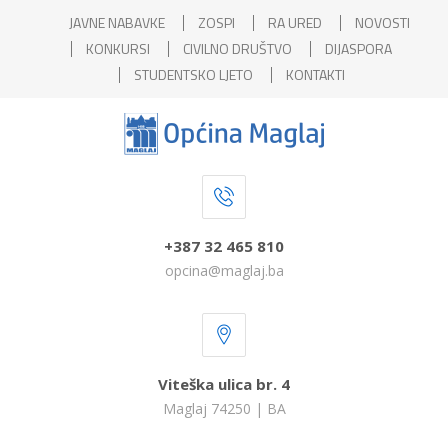
JAVNE NABAVKE
ZOSPI
RA URED
NOVOSTI
KONKURSI
CIVILNO DRUŠTVO
DIJASPORA
STUDENTSKO LJETO
KONTAKTI
+387 32 465 810
opcina@maglaj.ba
Viteška ulica br. 4
Maglaj 74250 | BA