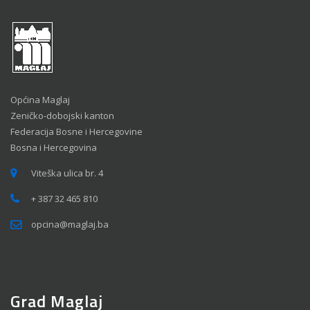
Općina Maglaj
Zeničko-dobojski kanton
Federacija Bosne i Hercegovine
Bosna i Hercegovina
Viteška ulica br. 4
+ 387 32 465 810
opcina@maglaj.ba
Grad Maglaj