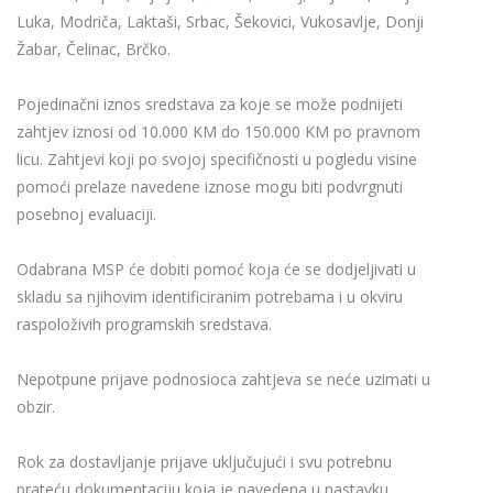
Luka, Modriča, Laktaši, Srbac, Šekovici, Vukosavlje, Donji
Žabar, Čelinac, Brčko.
Pojedinačni iznos sredstava za koje se može podnijeti
zahtjev iznosi od 10.000 KM do 150.000 KM po pravnom
licu. Zahtjevi koji po svojoj specifičnosti u pogledu visine
pomoći prelaze navedene iznose mogu biti podvrgnuti
posebnoj evaluaciji.
Odabrana MSP će dobiti pomoć koja će se dodjeljivati u
skladu sa njihovim identificiranim potrebama i u okviru
raspoloživih programskih sredstava.
Nepotpune prijave podnosioca zahtjeva se neće uzimati u
obzir.
Rok za dostavljanje prijave uključujući i svu potrebnu
prateću dokumentaciju koja je navedena u nastavku,