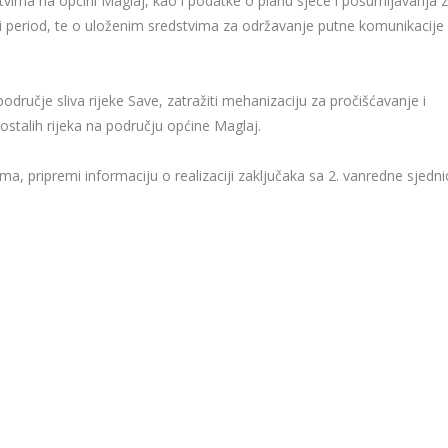
tvima na općini Maglaj, kao i podatke o planu sječe i pošumljavanja 
 isti period, te o uloženim sredstvima za održavanje putne komunikacije
dručje sliva rijeke Save, zatražiti mehanizaciju za pročišćavanje i
 ostalih rijeka na području općine Maglaj.
ma, pripremi informaciju o realizaciji zaključaka sa 2. vanredne sjedni