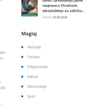
uvidu i provođenju javne
rasprave o Stručnom
obrazloženju za zaštitu...
Datum:
05.08.2026
Maglaj
Historijat
jela
Turizam
eće
Poljoprivreda
Kultura
m
Obrazovanje
iji i
Sport