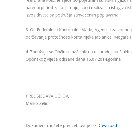
realizirane količine sječe po pojedinim šumskim gazdins
naredni period za koji imaju, kao i realizaciju istog za
izvoz drveta sa područja zahvaćenim poplavama.
3. Od Federalne i Kantonalne Vlade, Agencije za vodno po
održavanje protočnosti korita rijeka Jablanice, Megare i
4. Zadužuje se Općinski načelnik da u saradnji sa Služba
Općinskog vijeća održane dana 15.07.2014.godine.
PREDSJEDAVAJUĆI OV,
Marko Zelić
Dokument možete preuzeti ovdje >>
Download