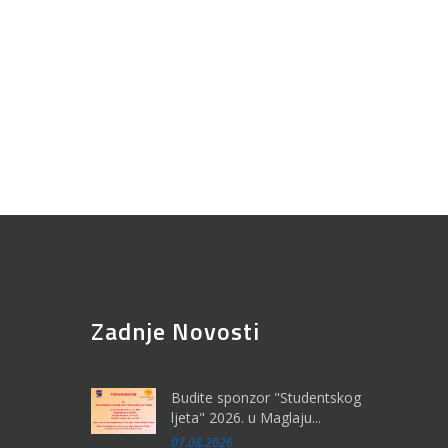
Zadnje Novosti
Budite sponzor "Studentskog
ljeta" 2026. u Maglaju...
07.08.2026