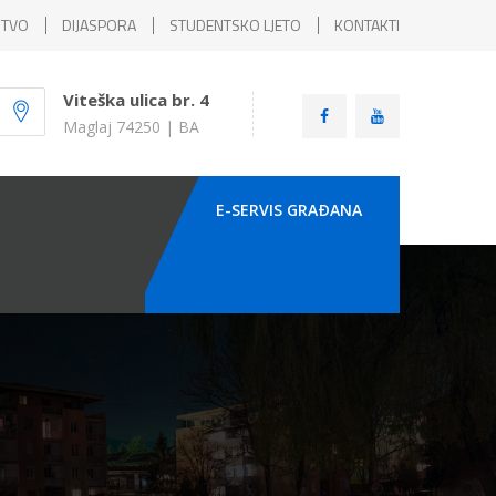
ŠTVO
DIJASPORA
STUDENTSKO LJETO
KONTAKTI
Viteška ulica br. 4
Maglaj 74250 | BA
E-SERVIS GRAÐANA