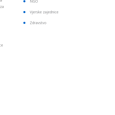
za
NGO
 za
Vjerske zajednice
Zdravstvo
ce