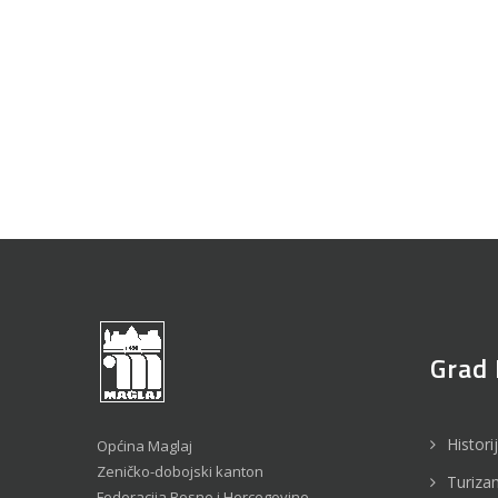
Grad 
Histori
Općina Maglaj
Zeničko-dobojski kanton
Turiza
Federacija Bosne i Hercegovine