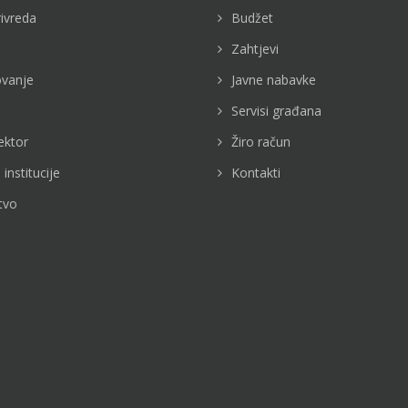
rivreda
Budžet
Zahtjevi
vanje
Javne nabavke
Servisi građana
ektor
Žiro račun
 institucije
Kontakti
tvo