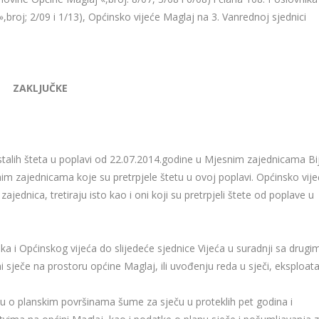
broj; 2/09 i 1/13), Općinsko vijeće Maglaj na 3. Vanrednoj sjednici
ZAKLJUČKE
astalih šteta u poplavi od 22.07.2014.godine u Mjesnim zajednicama Bi
nim zajednicama koje su pretrpjele štetu u ovoj poplavi. Općinsko vij
jednica, tretiraju isto kao i oni koji su pretrpjeli štete od poplave u
a i Općinskog vijeća do slijedeće sjednice Vijeća u suradnji sa drugi
ni sječe na prostoru općine Maglaj, ili uvođenju reda u sječi, eksploatac
u o planskim površinama šume za sječu u proteklih pet godina i