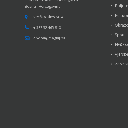
Poljop
Bosna i Hercegovina
Kultura
Viteška ulica br. 4
Obrazo
+ 387 32 465 810
Sport
opcina@maglaj.ba
NGO s
Vjerske
Zdravs