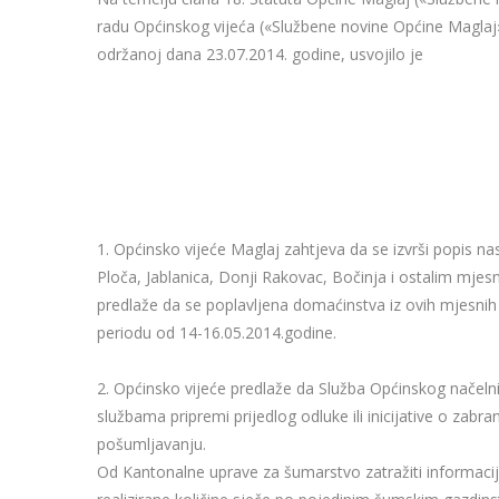
radu Općinskog vijeća («Službene novine Općine Maglaj»,
održanoj dana 23.07.2014. godine, usvojilo je
1. Općinsko vijeće Maglaj zahtjeva da se izvrši popis n
Ploča, Jablanica, Donji Rakovac, Bočinja i ostalim mjes
predlaže da se poplavljena domaćinstva iz ovih mjesnih za
periodu od 14-16.05.2014.godine.
2. Općinsko vijeće predlaže da Služba Općinskog načelnik
službama pripremi prijedlog odluke ili inicijative o zabra
pošumljavanju.
Od Kantonalne uprave za šumarstvo zatražiti informacij