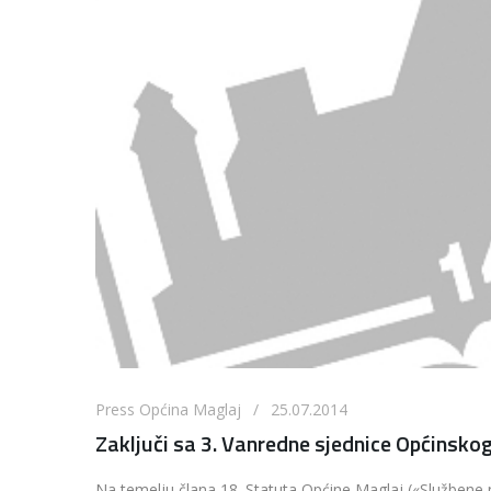
Press Općina Maglaj / 25.07.2014
Zaključi sa 3. Vanredne sjednice Općinsko
Na temelju člana 18. Statuta Općine Maglaj («Službene n