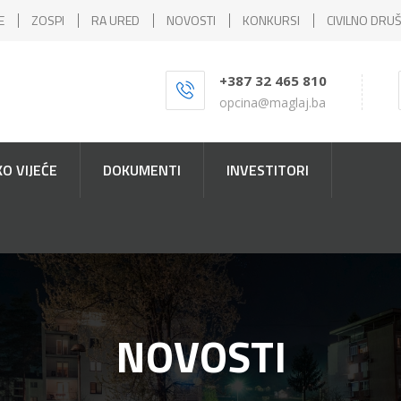
E
ZOSPI
RA URED
NOVOSTI
KONKURSI
CIVILNO DRU
+387 32 465 810
opcina@maglaj.ba
O VIJEĆE
DOKUMENTI
INVESTITORI
NOVOSTI