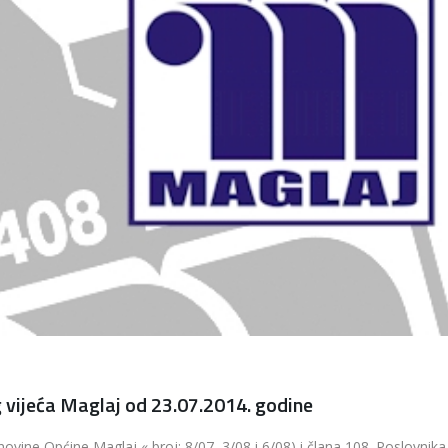
g vijeća Maglaj od 23.07.2014. godine
ovine Općine Maglaj «,broj: 8/07, 3/08 i 6/08) i člana 108. Poslovnika