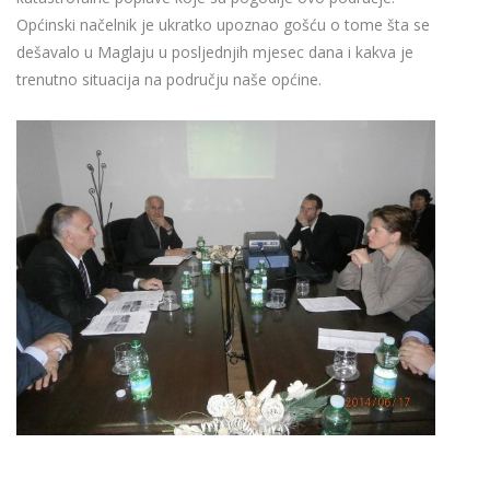
Općinski načelnik je ukratko upoznao gošću o tome šta se
dešavalo u Maglaju u posljednjih mjesec dana i kakva je
trenutno situacija na području naše općine.