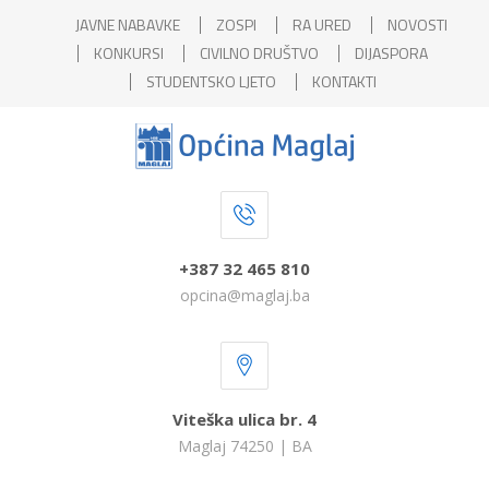
JAVNE NABAVKE
ZOSPI
RA URED
NOVOSTI
KONKURSI
CIVILNO DRUŠTVO
DIJASPORA
STUDENTSKO LJETO
KONTAKTI
+387 32 465 810
opcina@maglaj.ba
Viteška ulica br. 4
Maglaj 74250 | BA