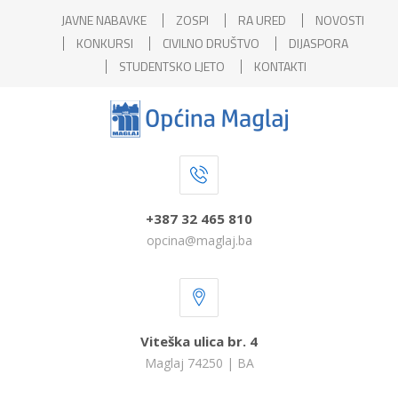
JAVNE NABAVKE
ZOSPI
RA URED
NOVOSTI
KONKURSI
CIVILNO DRUŠTVO
DIJASPORA
STUDENTSKO LJETO
KONTAKTI
+387 32 465 810
opcina@maglaj.ba
Viteška ulica br. 4
Maglaj 74250 | BA