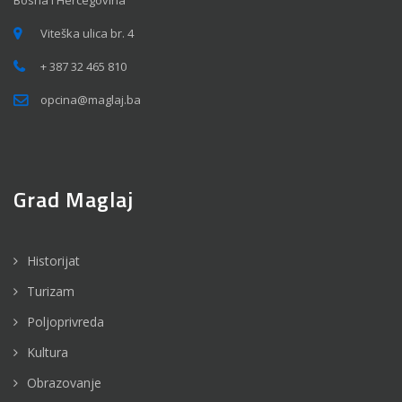
Bosna i Hercegovina
Viteška ulica br. 4
+ 387 32 465 810
opcina@maglaj.ba
Grad Maglaj
Historijat
Turizam
Poljoprivreda
Kultura
Obrazovanje