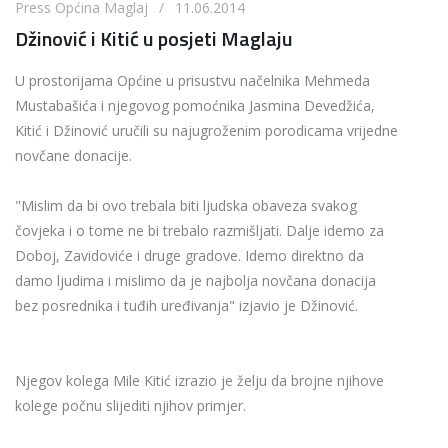
Press Općina Maglaj / 11.06.2014
Džinović i Kitić u posjeti Maglaju
U prostorijama Općine u prisustvu načelnika Mehmeda
Mustabašića i njegovog pomoćnika Jasmina Devedžića,
Kitić i Džinović uručili su najugroženim porodicama vrijedne
novčane donacije.
"Mislim da bi ovo trebala biti ljudska obaveza svakog
čovjeka i o tome ne bi trebalo razmišljati. Dalje idemo za
Doboj, Zavidoviće i druge gradove. Idemo direktno da
damo ljudima i mislimo da je najbolja novčana donacija
bez posrednika i tuđih uređivanja" izjavio je Džinović.
Njegov kolega Mile Kitić izrazio je želju da brojne njihove
kolege počnu slijediti njihov primjer.