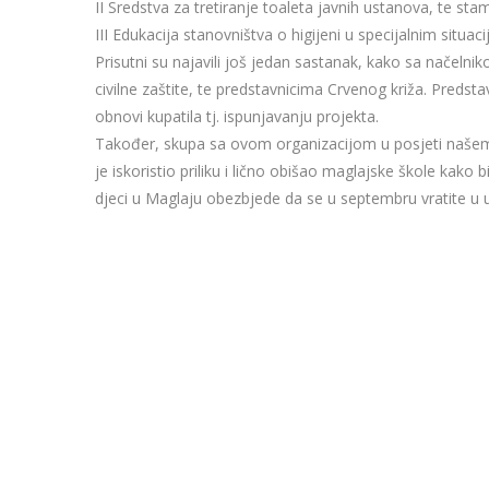
II Sredstva za tretiranje toaleta javnih ustanova, te st
III Edukacija stanovništva o higijeni u specijalnim situ
Prisutni su najavili još jedan sastanak, kako sa načeln
civilne zaštite, te predstavnicima Crvenog križa. Preds
obnovi kupatila tj. ispunjavanju projekta.
Također, skupa sa ovom organizacijom u posjeti našem gr
je iskoristio priliku i lično obišao maglajske škole kako b
djeci u Maglaju obezbjede da se u septembru vratite u 