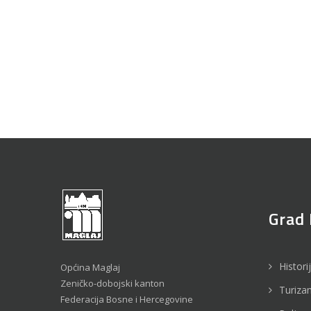
Grad 
Histori
Općina Maglaj
Zeničko-dobojski kanton
Turiza
Federacija Bosne i Hercegovine