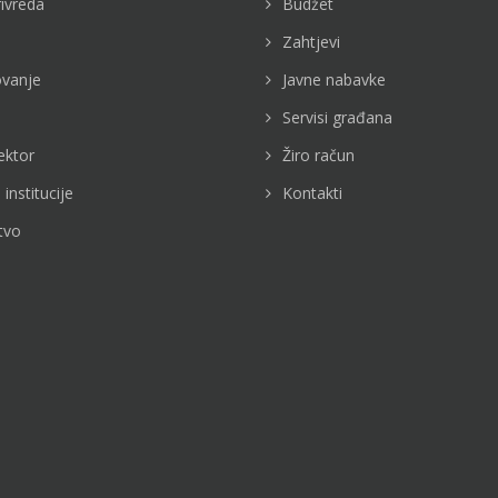
rivreda
Budžet
Zahtjevi
vanje
Javne nabavke
Servisi građana
ektor
Žiro račun
 institucije
Kontakti
tvo