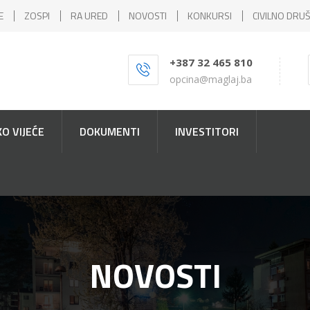
E
ZOSPI
RA URED
NOVOSTI
KONKURSI
CIVILNO DRU
+387 32 465 810
opcina@maglaj.ba
O VIJEĆE
DOKUMENTI
INVESTITORI
NOVOSTI