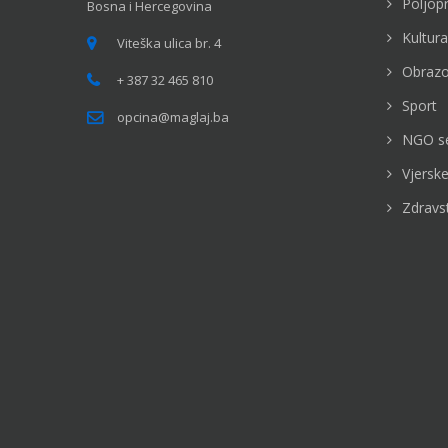
Poljop
Bosna i Hercegovina
Kultura
Viteška ulica br. 4
Obrazo
+ 387 32 465 810
Sport
opcina@maglaj.ba
NGO s
Vjerske
Zdravs