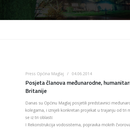
Press Općina Maglaj / 04.06.2014
Posjeta članova međunarodne, humanitarn
Britanije
Danas su Općinu Maglaj posjetili predstavnici međunaro
kolegama, i iznijeli konkretan projekat u trajanju od tri
se iz tri oblasti:
I Rekonstrukcija vodosistema, popravka mokrih čvorova