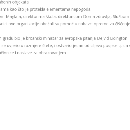
ambenih objekata.
acijama kao što je protekla elementarna nepogoda.
ikom Maglaja, direktorima škola, direktoricom Doma zdravlja, Službom
tavnici ove organizacije obećali su pomoć u nabavci opreme za čišćenje
adu bio je britanski ministar za evropska pitanja Dejvid Lidington, 
i se uvjerio u razmjere štete, i ostvario jedan od ciljeva posjete tj. da 
učionice i nastave za obrazovanjem.