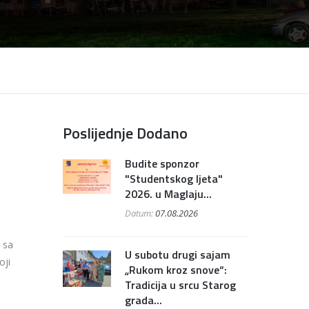
Poslijednje Dodano
Budite sponzor
"Studentskog ljeta"
2026. u Maglaju...
Datum:
07.08.2026
 sa
U subotu drugi sajam
oji
„Rukom kroz snove“:
Tradicija u srcu Starog
grada...