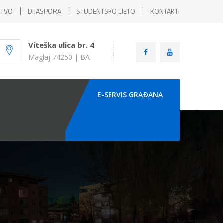
ŠTVO
DIJASPORA
STUDENTSKO LJETO
KONTAKTI
Viteška ulica br. 4
Maglaj 74250 | BA
E-SERVIS GRAÐANA