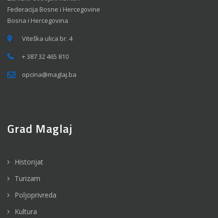
Federacija Bosne i Hercegovine
Bosna i Hercegovina
Viteška ulica br. 4
+ 387 32 465 810
opcina@maglaj.ba
Grad Maglaj
Historijat
Turizam
Poljoprivreda
Kultura