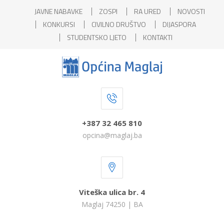
JAVNE NABAVKE
ZOSPI
RA URED
NOVOSTI
KONKURSI
CIVILNO DRUŠTVO
DIJASPORA
STUDENTSKO LJETO
KONTAKTI
+387 32 465 810
opcina@maglaj.ba
Viteška ulica br. 4
Maglaj 74250 | BA