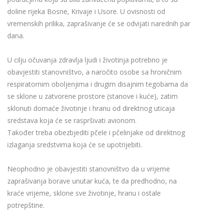
doline rijeka Bosne, Krivaje i Usore. U ovisnosti od
vremenskih prilika, zaprašivanje će se odvijati narednih par
dana.
U cilju očuvanja zdravlja ljudi i životinja potrebno je
obavjestiti stanovništvo, a naročito osobe sa hroničnim
respiratornim oboljenjima i drugim disajnim tegobama da
se sklone u zatvorene prostore (stanove i kuće), zatim
sklonuti domaće životinje i hranu od direktnog uticaja
sredstava koja će se raspršivati avionom.
Također treba obezbjediti pčele i pčelinjake od direktnog
izlaganja sredstvima koja će se upotrijebiti.
Neophodno je obavjestiti stanovništvo da u vrijeme
zaprašivanja borave unutar kuća, te da predhodno, na
kraće vrijeme, sklone sve životinje, hranu i ostale
potrepštine.