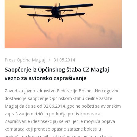
Press Općina Maglaj / 31.05.2014
Saopćenje iz Općinskog štaba CZ Maglaj
vezno za avionsko zaprašivanje
Zavod za javno zdravstvo Federacije Bosne i Hercegovine
dostavio je saopćenje Općinskom štabu Civilne zaštite
Maglaj da će se od 02.06.2014. godine početi sa avionskim
zaprašivanjem rizičnih područja protiv komaraca.
Zaprašivanje (dezinsekcija) se vrši jer je moguća pojava
komaraca koji prenose opasne zarazne bolesti u
područjima koja su bila zahvaćena poplavama, a to su