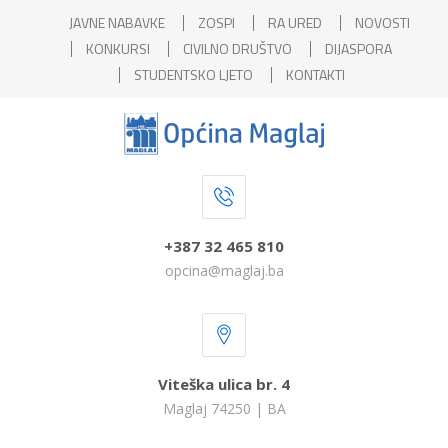
JAVNE NABAVKE
ZOSPI
RA URED
NOVOSTI
KONKURSI
CIVILNO DRUŠTVO
DIJASPORA
STUDENTSKO LJETO
KONTAKTI
+387 32 465 810
opcina@maglaj.ba
Viteška ulica br. 4
Maglaj 74250 | BA