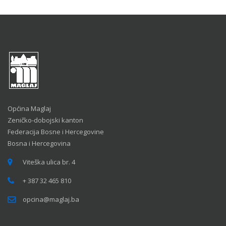
Općina Maglaj
Zeničko-dobojski kanton
Federacija Bosne i Hercegovine
Bosna i Hercegovina
Viteška ulica br. 4
+ 387 32 465 810
opcina@maglaj.ba