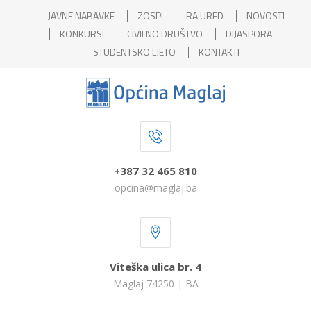
JAVNE NABAVKE
ZOSPI
RA URED
NOVOSTI
KONKURSI
CIVILNO DRUŠTVO
DIJASPORA
STUDENTSKO LJETO
KONTAKTI
+387 32 465 810
opcina@maglaj.ba
Viteška ulica br. 4
Maglaj 74250 | BA