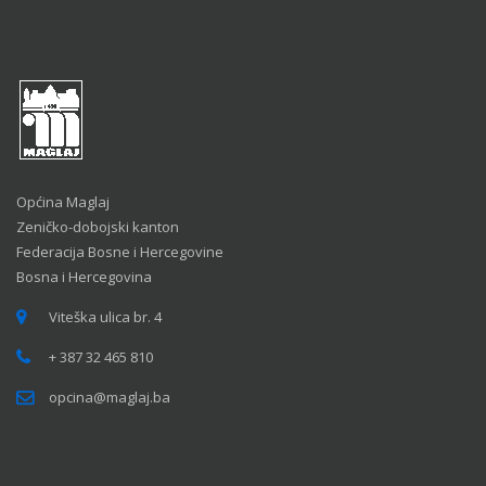
Općina Maglaj
Zeničko-dobojski kanton
Federacija Bosne i Hercegovine
Bosna i Hercegovina
Viteška ulica br. 4
+ 387 32 465 810
opcina@maglaj.ba