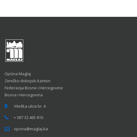
Općina Maglaj
Zeničko-dobojski kanton
Federacija Bosne i Hercegovine
Bosna i Hercegovina
Viteška ulica br. 4
+ 387 32 465 810
opcina@maglaj.ba