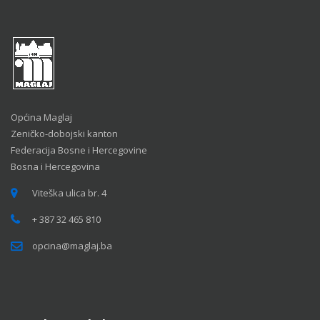
Općina Maglaj
Zeničko-dobojski kanton
Federacija Bosne i Hercegovine
Bosna i Hercegovina
Viteška ulica br. 4
+ 387 32 465 810
opcina@maglaj.ba