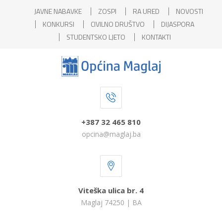
JAVNE NABAVKE
ZOSPI
RA URED
NOVOSTI
KONKURSI
CIVILNO DRUŠTVO
DIJASPORA
STUDENTSKO LJETO
KONTAKTI
+387 32 465 810
opcina@maglaj.ba
Viteška ulica br. 4
Maglaj 74250 | BA