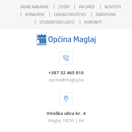
JAVNE NABAVKE
ZOSPI
RA URED
NOVOSTI
KONKURSI
CIVILNO DRUŠTVO
DIJASPORA
STUDENTSKO LJETO
KONTAKTI
+387 32 465 810
opcina@maglaj.ba
Viteška ulica br. 4
Maglaj 74250 | BA