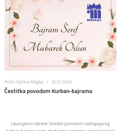
Press Općina Maglaj / 26.05.2026
Čestitka povodom Kurban-bajrama
Upućujemo iskrene čestitke povodom nastupajućeg
Kurban-bajrama svim građanima islamske vjeroispovijesti