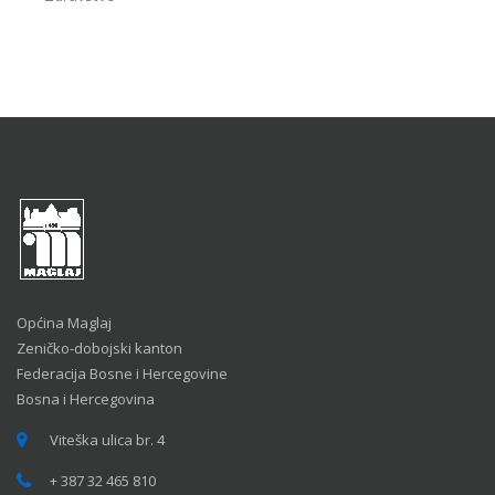
Općina Maglaj
Zeničko-dobojski kanton
Federacija Bosne i Hercegovine
Bosna i Hercegovina
Viteška ulica br. 4
+ 387 32 465 810