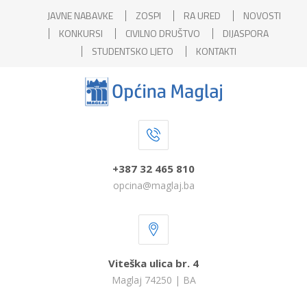
JAVNE NABAVKE
ZOSPI
RA URED
NOVOSTI
KONKURSI
CIVILNO DRUŠTVO
DIJASPORA
STUDENTSKO LJETO
KONTAKTI
+387 32 465 810
opcina@maglaj.ba
Viteška ulica br. 4
Maglaj 74250 | BA