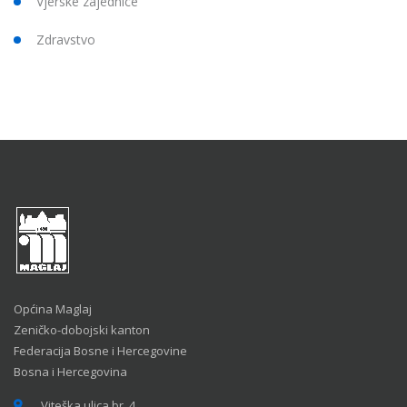
Vjerske zajednice
Zdravstvo
Općina Maglaj
Zeničko-dobojski kanton
Federacija Bosne i Hercegovine
Bosna i Hercegovina
Viteška ulica br. 4