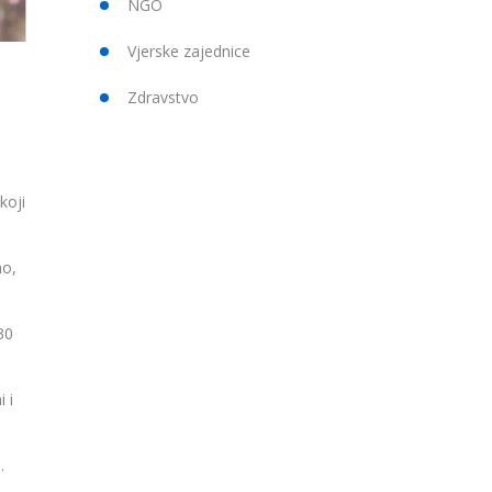
NGO
Vjerske zajednice
Zdravstvo
koji
no,
30
 i
.