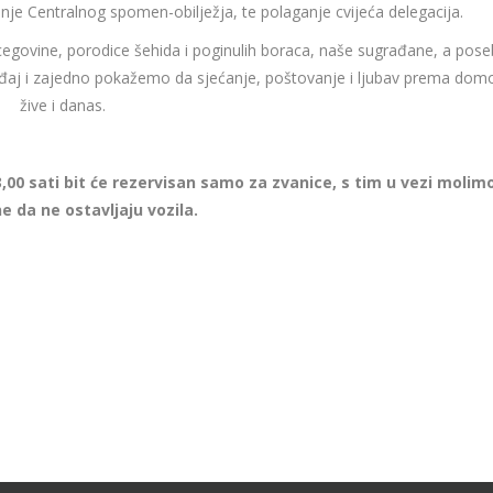
nje Centralnog spomen-obilježja, te polaganje cvijeća delegacija.
egovine, porodice šehida i poginulih boraca, naše sugrađane, a pos
đaj i zajedno pokažemo da sjećanje, poštovanje i ljubav prema domo
žive i danas.
,00 sati bit će rezervisan samo za zvanice, s tim u vezi molim
 da ne ostavljaju vozila.