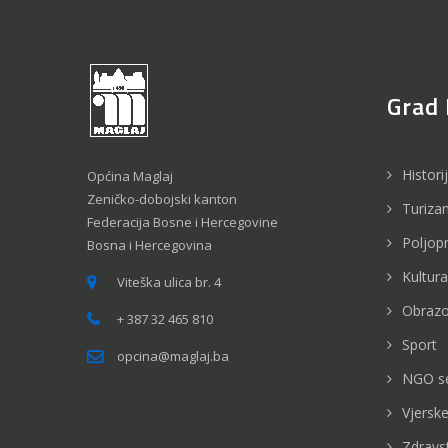
Grad 
Histori
Općina Maglaj
Zeničko-dobojski kanton
Turiza
Federacija Bosne i Hercegovine
Poljop
Bosna i Hercegovina
Kultura
Viteška ulica br. 4
Obrazo
+ 387 32 465 810
Sport
opcina@maglaj.ba
NGO s
Vjerske
Zdravs