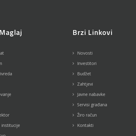
Maglaj
Brzi Linkovi
jat
Novosti
m
Investitori
rivreda
Budžet
Zahtjevi
vanje
Javne nabavke
Servisi građana
ektor
Žiro račun
 institucije
Kontakti
tvo