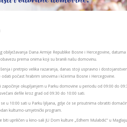
u
og obilježavanja Dana Armije Republike Bosne i Hercegovine, datuma 
nu obavezu prema onima koji su branili našu domovinu.
ušenja i pretrpio velika razaranja, danas stoji uspravno i dostojanstve
e odati počast hrabrim sinovima i kćerima Bosne i Hercegovine.
 i započinje okupljanjem u Parku domovine u periodu od 09:00 do 09:
 svečani defile kroz grad od 09:30 do 10:00 sati.
 u 10:00 sati u Parku ljiljana, gdje će se prisutnima obratiti domaćini
godan kulturno-umjetnički program.
 biti upriličen u kino-sali JU Dom kulture „Edhem Mulabdić“ u Maglaju