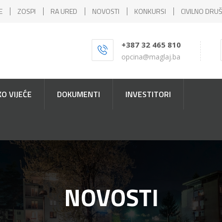
E
ZOSPI
RA URED
NOVOSTI
KONKURSI
CIVILNO DRU
+387 32 465 810
opcina@maglaj.ba
O VIJEĆE
DOKUMENTI
INVESTITORI
NOVOSTI