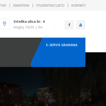
ŠTVO
DIJASPORA
STUDENTSKO LJETO
KONTAKTI
Viteška ulica br. 4
Maglaj 74250 | BA
E-SERVIS GRAÐANA