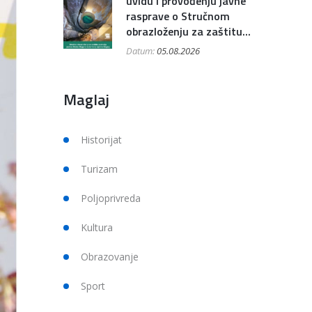
uvidu i provođenju javne
rasprave o Stručnom
obrazloženju za zaštitu...
Datum:
05.08.2026
Maglaj
Historijat
Turizam
Poljoprivreda
Kultura
Obrazovanje
Sport