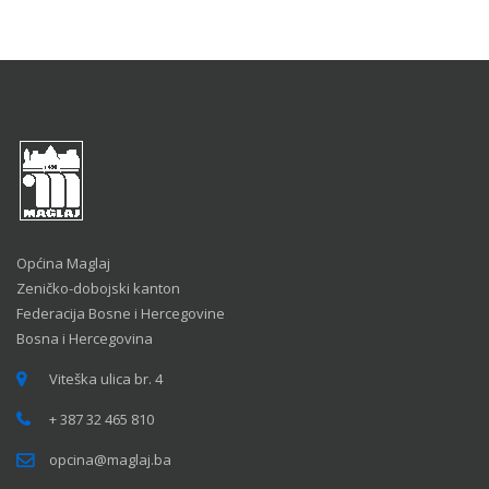
Općina Maglaj
Zeničko-dobojski kanton
Federacija Bosne i Hercegovine
Bosna i Hercegovina
Viteška ulica br. 4
+ 387 32 465 810
opcina@maglaj.ba