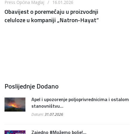
Press Općina Maglaj / 16.01.2026
Obavijest o poremećaju u proizvodnji
celuloze u kompaniji „Natron-Hayat“
Poslijednje Dodano
Apel i upozorenje poljoprivrednicima i ostalom
stanovništvu...
Datum:
31.07.2026
Zajedno #Možemo bolje!...