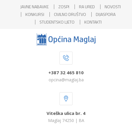
JAVNE NABAVKE
ZOSPI
RA URED
NOVOSTI
KONKURSI
CIVILNO DRUŠTVO
DIJASPORA
STUDENTSKO LJETO
KONTAKTI
+387 32 465 810
opcina@maglaj.ba
Viteška ulica br. 4
Maglaj 74250 | BA