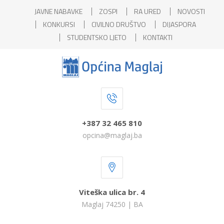
JAVNE NABAVKE
ZOSPI
RA URED
NOVOSTI
KONKURSI
CIVILNO DRUŠTVO
DIJASPORA
STUDENTSKO LJETO
KONTAKTI
+387 32 465 810
opcina@maglaj.ba
Viteška ulica br. 4
Maglaj 74250 | BA