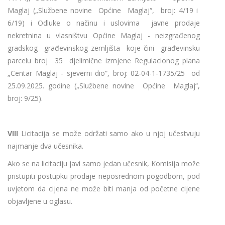
Maglaj („Službene novine Općine Maglaj“, broj: 4/19 i
6/19) i Odluke o načinu i uslovima javne prodaje
nekretnina u vlasništvu Općine Maglaj - neizgrađenog
gradskog građevinskog zemljišta koje čini građevinsku
parcelu broj 35 djelimične izmjene Regulacionog plana
„Centar Maglaj - sjeverni dio“, broj: 02-04-1-1735/25 od
25.09.2025. godine („Službene novine Općine Maglaj“,
broj: 9/25).
VIII
Licitacija se može održati samo ako u njoj učestvuju
najmanje dva učesnika.
Ako se na licitaciju javi samo jedan učesnik, Komisija može
pristupiti postupku prodaje neposrednom pogodbom, pod
uvjetom da cijena ne može biti manja od početne cijene
objavljene u oglasu.