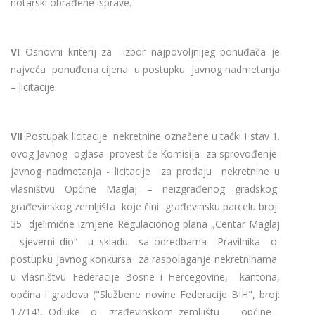
notarski obrađene isprave.
VI
Osnovni kriterij za izbor najpovoljnijeg ponuđača je
najveća ponuđena cijena u postupku javnog nadmetanja
– licitacije.
VII
Postupak licitacije nekretnine označene u tački I stav 1.
ovog Javnog oglasa provest će Komisija za sprovođenje
javnog nadmetanja - licitacije za prodaju nekretnine u
vlasništvu Općine Maglaj – neizgrađenog gradskog
građevinskog zemljišta koje čini građevinsku parcelu broj
35 djelimične izmjene Regulacionog plana „Centar Maglaj
- sjeverni dio“ u skladu sa odredbama Pravilnika o
postupku javnog konkursa za raspolaganje nekretninama
u vlasništvu Federacije Bosne i Hercegovine, kantona,
općina i gradova ("Službene novine Federacije BIH", broj:
17/14), Odluke o građevinskom zemljištu općine