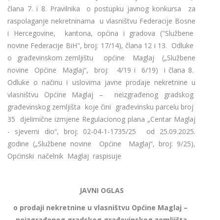
člana 7. i 8. Pravilnika o postupku javnog konkursa za
raspolaganje nekretninama u vlasništvu Federacije Bosne
i Hercegovine, kantona, općina i gradova ("Službene
novine Federacije BiH", broj: 17/14), člana 12 i 13. Odluke
o građevinskom zemljištu općine Maglaj („Službene
novine Općine Maglaj“, broj: 4/19 i 6/19) i člana 8.
Odluke o načinu i uslovima javne prodaje nekretnine u
vlasništvu Općine Maglaj – neizgrađenog gradskog
građevinskog zemljišta koje čini građevinsku parcelu broj
35 djelimične izmjene Regulacionog plana „Centar Maglaj
- sjeverni dio“, broj: 02-04-1-1735/25 od 25.09.2025.
godine („Službene novine Općine Maglaj“, broj: 9/25),
Općinski načelnik Maglaj raspisuje
JAVNI OGLAS
o prodaji
nekretnine u vlasništvu Općine Maglaj –
neizgrađenog gradskog građevinskog zemljišta