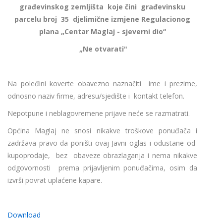
građevinskog zemljišta koje čini građevinsku
parcelu broj 35 djelimične izmjene Regulacionog
plana „Centar Maglaj - sjeverni dio“
„Ne otvarati"
Na poleđini koverte obavezno naznačiti ime i prezime,
odnosno naziv firme, adresu/sjedište i kontakt telefon.
Nepotpune i neblagovremene prijave neće se razmatrati.
Općina Maglaj ne snosi nikakve troškove ponuđača i
zadržava pravo da poništi ovaj Javni oglas i odustane od
kupoprodaje, bez obaveze obrazlaganja i nema nikakve
odgovornosti prema prijavljenim ponuđačima, osim da
izvrši povrat uplaćene kapare.
Download