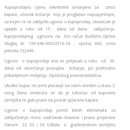
Kupoprodajnu cijenu nekretnine umanjenu za iznos
kapare, učesnik licitacije koji je proglašen najuspješnijim,
sa kojim će se zaključiti ugovor o kupoprodaji, obavezan je
uplatiti u roku od 15 dana od dana zaključenja
kupoprodajnog ugovora, na žiro račun Budžeta Općine
Maglaj br. 199-046-00032516-34 , općina 060, vrsta
prihoda 722449 .
Ugovor o kupoprodaji ima se potpisati u roku od 30
dana od okončanja postupka licitacije, po prethodno
pribavljenom mišljenju Općinskog pravobranilaštva.
Ukoliko kupac ne izvrši plaćanje na način utvrđen u stavu 2.
ovog člana smatraće se da je odustao od kupovine
zemljišta te gubi pravo na povrat uplaćene kapare.
Ugovor o kupoprodaji pored bitnih elemenata za
zaključivanje, mora sadržavati obaveze i prava propisane
članom 32; 33. i 34. Odluke o građevinskom zemljištu