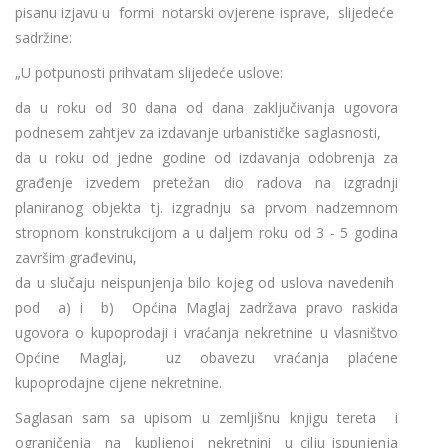
pisanu izjavu u formi notarski ovjerene isprave, slijedeće
sadržine:
„U potpunosti prihvatam slijedeće uslove:
da u roku od 30 dana od dana zaključivanja ugovora
podnesem zahtjev za izdavanje urbanističke saglasnosti,
da u roku od jedne godine od izdavanja odobrenja za
građenje izvedem pretežan dio radova na izgradnji
planiranog objekta tj. izgradnju sa prvom nadzemnom
stropnom konstrukcijom a u daljem roku od 3 - 5 godina
završim građevinu,
da u slučaju neispunjenja bilo kojeg od uslova navedenih
pod a) i b) Općina Maglaj zadržava pravo raskida
ugovora o kupoprodaji i vraćanja nekretnine u vlasništvo
Općine Maglaj, uz obavezu vraćanja plaćene
kupoprodajne cijene nekretnine.
Saglasan sam sa upisom u zemljišnu knjigu tereta i
ograničenja na kupljenoj nekretnini u cilju ispunjenja