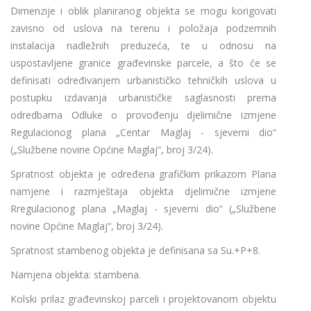
Dimenzije i oblik planiranog objekta se mogu korigovati
zavisno od uslova na terenu i položaja podzemnih
instalacija nadležnih preduzeća, te u odnosu na
uspostavljene granice građevinske parcele, a što će se
definisati određivanjem urbanističko tehničkih uslova u
postupku izdavanja urbanističke saglasnosti prema
odredbama Odluke o provođenju djelimične izmjene
Regulacionog plana „Centar Maglaj - sjeverni dio“
(„Službene novine Općine Maglaj“, broj 3/24).
Spratnost objekta je određena grafičkim prikazom Plana
namjene i razmještaja objekta djelimične izmjene
Rregulacionog plana „Maglaj - sjeverni dio“ („Službene
novine Općine Maglaj“, broj 3/24).
Spratnost stambenog objekta je definisana sa Su.+P+8.
Namjena objekta: stambena.
Kolski prilaz građevinskoj parceli i projektovanom objektu