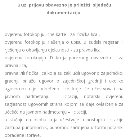
a
uz prijavu obavezno je priložiti sljedeću
dokumentaciju:
ovjerenu fotokopiju lične karte - za fizička lica ,
ovjerenu fotokopiju rješenja o upisu u sudski registar ili
rješenja o obavljanju djelatnosti - za pravna lica,
ovjerenu fotokopiju ID broja poreznog obveznika – za
pravna lica,
pravna i/ili fizička lica koja su zaključili ugovor o zajedničkoj
gradnji, prilažu ugovor o zajedničkoj gradnji i ukoliko
ugovorom nije određeno lice koje će učestvovati na
javnom nadmetanju - licitaciji, notarski ovjerenu
saglasnost ugovornih strana kojom se daje ovlaštenje za
učešće na javnom nadmetanju – licitaciji,
u slučaju da osobu koja učestvuje u postupku licitacije
zastupa punomoćnik, punomoć sačinjena u formi notarski
obrađene isprave,