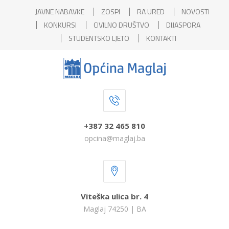
JAVNE NABAVKE
ZOSPI
RA URED
NOVOSTI
KONKURSI
CIVILNO DRUŠTVO
DIJASPORA
STUDENTSKO LJETO
KONTAKTI
+387 32 465 810
opcina@maglaj.ba
Viteška ulica br. 4
Maglaj 74250 | BA