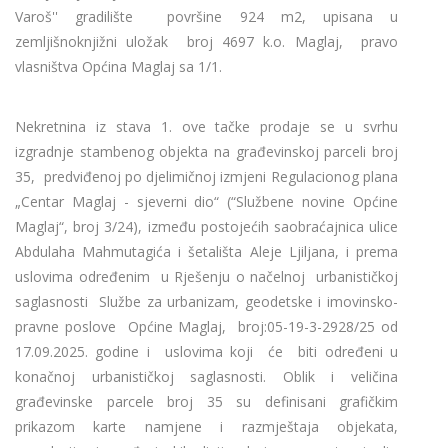
Varoš'' gradilište površine 924 m2, upisana u
zemljišnoknjižni uložak broj 4697 k.o. Maglaj, pravo
vlasništva Općina Maglaj sa 1/1.
Nekretnina iz stava 1. ove tačke prodaje se u svrhu
izgradnje stambenog objekta na građevinskoj parceli broj
35, predviđenoj po djelimičnoj izmjeni Regulacionog plana
„Centar Maglaj - sjeverni dio“ (“Službene novine Općine
Maglaj“, broj 3/24), između postojećih saobraćajnica ulice
Abdulaha Mahmutagića i šetališta Aleje Ljiljana, i prema
uslovima određenim u Rješenju o načelnoj urbanističkoj
saglasnosti Službe za urbanizam, geodetske i imovinsko-
pravne poslove Općine Maglaj, broj:05-19-3-2928/25 od
17.09.2025. godine i uslovima koji će biti određeni u
konačnoj urbanističkoj saglasnosti. Oblik i veličina
građevinske parcele broj 35 su definisani grafičkim
prikazom karte namjene i razmještaja objekata,