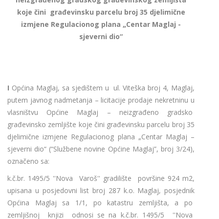
koje čini građevinsku parcelu broj 35 d
jelimične
izmjene Regulacionog plana
„Centar Maglaj -
sjeverni dio“
I
Općina Maglaj, sa sjedištem u ul. Viteška broj 4, Maglaj,
putem javnog nadmetanja – licitacije prodaje nekretninu u
vlasništvu Općine Maglaj – neizgrađeno gradsko
građevinsko zemljište koje čini građevinsku parcelu broj 35
djelimične izmjene Regulacionog plana „Centar Maglaj –
sjeverni dio“ (“Službene novine Općine Maglaj”, broj 3/24),
označeno sa:
k.č.br. 1495/5 ''Nova Varoš'' gradilište površine 924 m2,
upisana u posjedovni list broj 287 k.o. Maglaj, posjednik
Općina Maglaj sa 1/1, po katastru zemljišta, a po
zemljišnoj knjizi odnosi se na k.č.br. 1495/5 ''Nova