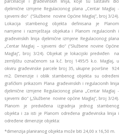
parcelacije i građevinskih linija, koje su sastavni dio
djelimične izmjene Regulacionog plana „Centar Maglaj -
sjeverni dio“ (“Službene novine Općine Maglaj”, broj 3/24).
Lokacija stambenog objekta definisana je Planom
namjene i razmještaja objekata i Planom regulacionih i
građevinskih linija djelimične izmjene Regulacionog plana
„Centar Maglaj – sjeverni dio“ (“Službene novine Općine
Maglaj”, broj 3/24). Objekat je lokacijski predviđen na
zemljištu označenom sa k.č. broj 1495/5 k.o. Maglaj, u
okviru građevinske parcele broj 35, ukupne površine 924
m2. Dimenzije i oblik stambenog objekta su određeni
grafičkim prikazom Plana građevinskih i regulacionih linija
djelimične izmjene Regulacionog plana „Centar Maglaj -
sjeverni dio“ („Službene novine općine Maglaj“, broj 3/24).
Planom je predviđena izgradnja jednog stambenog
objekta i za isti je Planom određena građevinska linija i
određene dimenzije objekta:
*dimenzija planiranog objekta može biti 24,00 x 16,50 m.