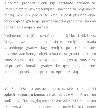
U početnu prodajnu cijenu nije uračunata naknada za
uređenje gređevinskog zemljišta i naknada za pogodnost
(renta), koje je kupac dužan platiti u postupku izdavanja
odobrenja za građenje prema važećim propisima na dan
donošnja rješenja o naknadi.
Predmetno zemljište označeno sa k.č.br. 1495/5 k.o.
Maglaj nalazi se u I zoni građevinskog zemljišta, naknada
za uređenje građevinskog zemljišta po 1 m2 korisne
površine stambenog objekta koji će se graditi na istom
iznosi 2,3 % a naknada za pogodnost (renta) iznosi 6 %
od prosječne konačne građevinske cijene 1 m2 korisne
stambene površine na području općine Maglaj.
IV
Za učešće u postupku licitacije, učesnici su dužni
uplatiti
kaparu
u
iznosu od 23.100,00 KM,
na žiro račun
Budžeta Općine Maglaj broj:199-046-00032516-34, općina
060, vrsta prihoda 722449, prije početka licitacionog