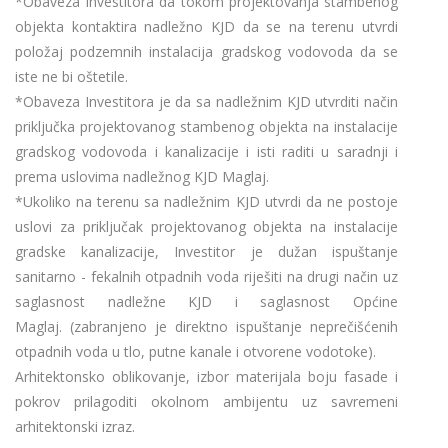
*Obaveza Investitora da tokom projektovanja stambenog
objekta kontaktira nadležno KJD da se na terenu utvrdi
položaj podzemnih instalacija gradskog vodovoda da se
iste ne bi oštetile.
*Obaveza Investitora je da sa nadležnim KJD utvrditi način
priključka projektovanog stambenog objekta na instalacije
gradskog vodovoda i kanalizacije i isti raditi u saradnji i
prema uslovima nadležnog KJD Maglaj.
*Ukoliko na terenu sa nadležnim KJD utvrdi da ne postoje
uslovi za priključak projektovanog objekta na instalacije
gradske kanalizacije, Investitor je dužan ispuštanje
sanitarno - fekalnih otpadnih voda riješiti na drugi način uz
saglasnost nadležne KJD i saglasnost Općine
Maglaj. (zabranjeno je direktno ispuštanje neprečišćenih
otpadnih voda u tlo, putne kanale i otvorene vodotoke).
Arhitektonsko oblikovanje, izbor materijala boju fasade i
pokrov prilagoditi okolnom ambijentu uz savremeni
arhitektonski izraz.