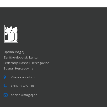
Općina Maglaj
Zeničko-dobojski kanton
Federacija Bosne i Hercegovine
Bosna i Hercegovina
Viteška ulica br. 4
+ 387 32 465 810
opcina@maglaj.ba