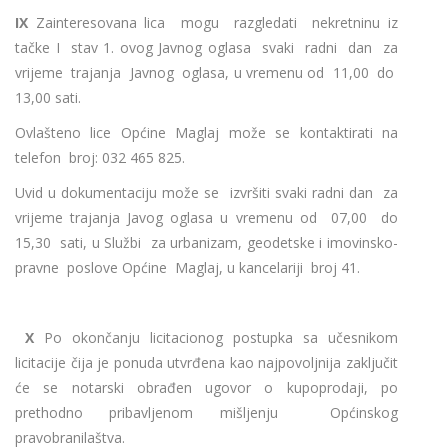
IX
Zainteresovana lica mogu razgledati nekretninu iz
tačke I stav 1. ovog Javnog oglasa svaki radni dan za
vrijeme trajanja Javnog oglasa, u vremenu od 11,00 do
13,00 sati.
Ovlašteno lice Općine Maglaj može se kontaktirati na
telefon broj: 032 465 825.
Uvid u dokumentaciju može se izvršiti svaki radni dan za
vrijeme trajanja Javog oglasa u vremenu od 07,00 do
15,30 sati, u Službi za urbanizam, geodetske i imovinsko-
pravne poslove Općine Maglaj, u kancelariji broj 41.
X
Po okončanju licitacionog postupka sa učesnikom
licitacije čija je ponuda utvrđena kao najpovoljnija zaključit
će se notarski obrađen ugovor o kupoprodaji, po
prethodno pribavljenom mišljenju Općinskog
pravobranilaštva.