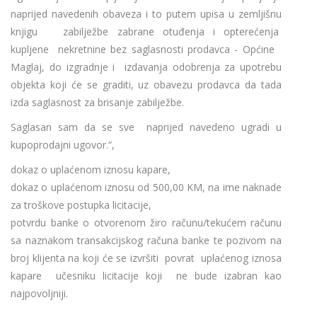
naprijed navedenih obaveza i to putem upisa u zemljišnu
knjigu zabilježbe zabrane otuđenja i opterećenja
kupljene nekretnine bez saglasnosti prodavca - Općine
Maglaj, do izgradnje i izdavanja odobrenja za upotrebu
objekta koji će se graditi, uz obavezu prodavca da tada
izda saglasnost za brisanje zabilježbe.
Saglasan sam da se sve naprijed navedeno ugradi u
kupoprodajni ugovor.“,
dokaz o uplaćenom iznosu kapare,
dokaz o uplaćenom iznosu od 500,00 KM, na ime naknade
za troškove postupka licitacije,
potvrdu banke o otvorenom žiro računu/tekućem računu
sa naznakom transakcijskog računa banke te pozivom na
broj klijenta na koji će se izvršiti povrat uplaćenog iznosa
kapare učesniku licitacije koji ne bude izabran kao
najpovoljniji.