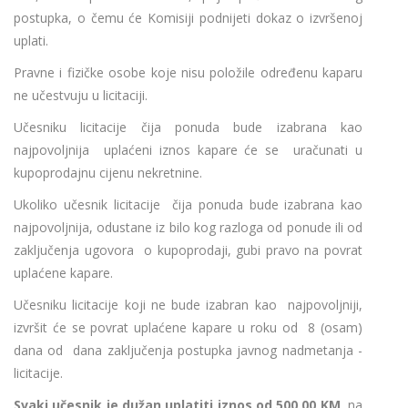
postupka, o čemu će Komisiji podnijeti dokaz o izvršenoj
uplati.
Pravne i fizičke osobe koje nisu položile određenu kaparu
ne učestvuju u licitaciji.
Učesniku licitacije čija ponuda bude izabrana kao
najpovoljnija uplaćeni iznos kapare će se uračunati u
kupoprodajnu cijenu nekretnine.
Ukoliko učesnik licitacije čija ponuda bude izabrana kao
najpovoljnija, odustane iz bilo kog razloga od ponude ili od
zaključenja ugovora o kupoprodaji, gubi pravo na povrat
uplaćene kapare.
Učesniku licitacije koji ne bude izabran kao najpovoljniji,
izvršit će se povrat uplaćene kapare u roku od 8 (osam)
dana od dana zaključenja postupka javnog nadmetanja -
licitacije.
Svaki učesnik je dužan uplatiti iznos od 500,00 KM,
na