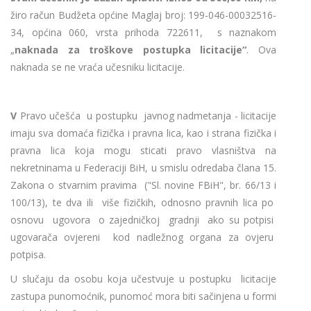
žiro račun Budžeta općine Maglaj broj: 199-046-00032516-
34, općina 060, vrsta prihoda 722611, s naznakom
„
naknada za troškove postupka licitacije“
. Ova
naknada se ne vraća učesniku licitacije.
V
Pravo učešća u postupku javnog nadmetanja - licitacije
imaju sva domaća fizička i pravna lica, kao i strana fizička i
pravna lica koja mogu sticati pravo vlasništva na
nekretninama u Federaciji BiH, u smislu odredaba člana 15.
Zakona o stvarnim pravima ("Sl. novine FBiH", br. 66/13 i
100/13), te dva ili više fizičkih, odnosno pravnih lica po
osnovu ugovora o zajedničkoj gradnji ako su potpisi
ugovarača ovjereni kod nadležnog organa za ovjeru
potpisa.
U slučaju da osobu koja učestvuje u postupku licitacije
zastupa punomoćnik, punomoć mora biti sačinjena u formi