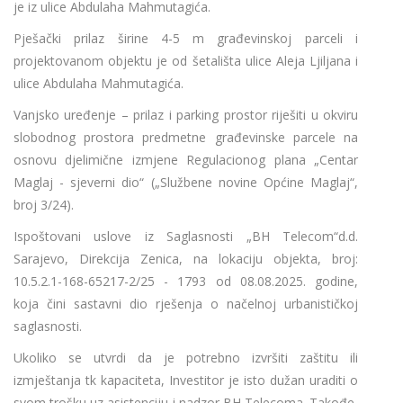
je iz ulice Abdulaha Mahmutagića.
Pješački prilaz širine 4-5 m građevinskoj parceli i
projektovanom objektu je od šetališta ulice Aleja Ljiljana i
ulice Abdulaha Mahmutagića.
Vanjsko uređenje – prilaz i parking prostor riješiti u okviru
slobodnog prostora predmetne građevinske parcele na
osnovu djelimične izmjene Regulacionog plana „Centar
Maglaj - sjeverni dio“ („Službene novine Općine Maglaj“,
broj 3/24).
Ispoštovani uslove iz Saglasnosti „BH Telecom“d.d.
Sarajevo, Direkcija Zenica, na lokaciju objekta, broj:
10.5.2.1-168-65217-2/25 - 1793 od 08.08.2025. godine,
koja čini sastavni dio rješenja o načelnoj urbanističkoj
saglasnosti.
Ukoliko se utvrdi da je potrebno izvršiti zaštitu ili
izmještanja tk kapaciteta, Investitor je isto dužan uraditi o
svom trošku uz asistenciju i nadzor BH Telecoma. Takođe,