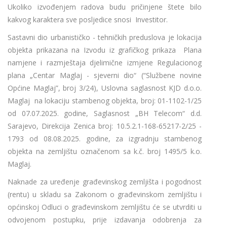
Ukoliko izvođenjem radova budu pričinjene štete bilo
kakvog karaktera sve posljedice snosi Investitor.
Sastavni dio urbanističko - tehničkih preduslova je lokacija
objekta prikazana na Izvodu iz grafičkog prikaza Plana
namjene i razmještaja djelimične izmjene Regulacionog
plana „Centar Maglaj - sjeverni dio“ (“Službene novine
Općine Maglaj”, broj 3/24), Uslovna saglasnost KJD d.o.o.
Maglaj na lokaciju stambenog objekta, broj: 01-1102-1/25
od 07.07.2025. godine, Saglasnost „BH Telecom“ d.d.
Sarajevo, Direkcija Zenica broj: 10.5.2.1-168-65217-2/25 -
1793 od 08.08.2025. godine, za izgradnju stambenog
objekta na zemljištu označenom sa k.č. broj 1495/5 k.o.
Maglaj.
Naknade za uređenje građevinskog zemljišta i pogodnost
(rentu) u skladu sa Zakonom o građevinskom zemljištu i
općinskoj Odluci o građevinskom zemljištu će se utvrditi u
odvojenom postupku, prije izdavanja odobrenja za