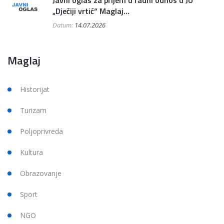
Javni oglas za prijem u radni odnos u JU
„Dječiji vrtić“ Maglaj...
Datum:
14.07.2026
Maglaj
Historijat
Turizam
Poljoprivreda
Kultura
Obrazovanje
Sport
NGO