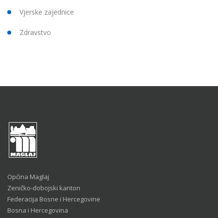
Vjerske zajednice
Zdravstvo
Općina Maglaj
Zeničko-dobojski kanton
Federacija Bosne i Hercegovine
Bosna i Hercegovina