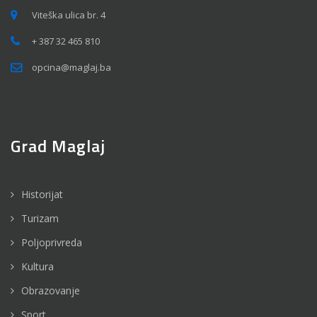
Viteška ulica br. 4
+ 387 32 465 810
opcina@maglaj.ba
Grad Maglaj
Historijat
Turizam
Poljoprivreda
Kultura
Obrazovanje
Sport