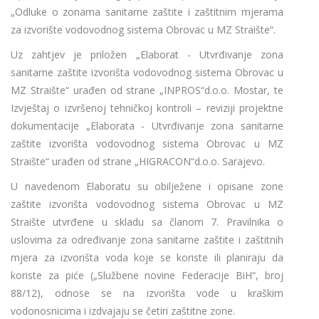
„Odluke o zonama sanitarne zaštite i zaštitnim mjerama
za izvorište vodovodnog sistema Obrovac u MZ Straište“.
Uz zahtjev je priložen „Elaborat - Utvrđivanje zona
sanitarne zaštite izvorišta vodovodnog sistema Obrovac u
MZ Straište“ urađen od strane „INPROS“d.o.o. Mostar, te
Izvještaj o izvršenoj tehničkoj kontroli – reviziji projektne
dokumentacije „Elaborata - Utvrđivanje zona sanitarne
zaštite izvorišta vodovodnog sistema Obrovac u MZ
Straište“ urađen od strane „HIGRACON“d.o.o. Sarajevo.
U navedenom Elaboratu su obilježene i opisane zone
zaštite izvorišta vodovodnog sistema Obrovac u MZ
Straište utvrđene u skladu sa članom 7. Pravilnika o
uslovima za određivanje zona sanitarne zaštite i zaštitnih
mjera za izvorišta voda koje se koriste ili planiraju da
koriste za piće („Službene novine Federacije BiH“, broj
88/12), odnose se na izvorišta vode u kraškim
vodonosnicima i izdvajaju se četiri zaštitne zone.