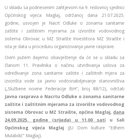
U skladu sa podnesenim zahtjevom na 9. redovnoj sjednici
Općinskog vijeća Maglaj, održanoj dana 21.07.2025.
godine, usvojen je Nacrt Odluke o zonama sanitarne
zaštite i zaštitnim mjerama za izvorište vodovodnog
sistema Obrovac u MZ Straište Investitora MZ Straište i
ista je data u proceduru organizovanja javne rasprave.
Ovim putem dajemo obavještenje da će se u skladu sa
članom 11. Pravilnika o načinu utvrđivanja uslova za
određivanje zona sanitarne zaštite i zaštitnih mjera za
izvorišta vode za javno vodosnabdjevanje stanovništva
(„Službene novine Federacije BiH“, broj 88/12), održati
Javna rasprava o Nacrtu Odluke o zonama sanitarne
zaštite i zaštitnim mjerama za izvorište vodovodnog
sistema Obrovac u MZ Straište, općina Maglaj,
dana
24.09.2025. godine (srijeda) u 11,00 sati
u Sali
Općinskog vijeća Maglaj
(JU Dom kulture “Edhem
Mulabdić” Maglaj).