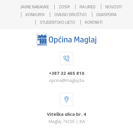
JAVNE NABAVKE
ZOSPI
RA URED
NOVOSTI
KONKURSI
CIVILNO DRUŠTVO
DIJASPORA
STUDENTSKO LJETO
KONTAKTI
+387 32 465 810
opcina@maglaj.ba
Viteška ulica br. 4
Maglaj 74250 | BA