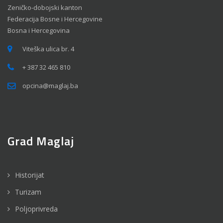
Zeničko-dobojski kanton
Federacija Bosne i Hercegovine
Bosna i Hercegovina
Viteška ulica br. 4
+ 387 32 465 810
opcina@maglaj.ba
Grad Maglaj
Historijat
Turizam
Poljoprivreda