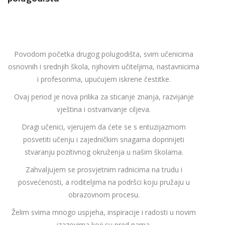
Povodom početka drugog polugodišta, svim učenicima
osnovnih i srednjih škola, njihovim učiteljima, nastavnicima
i profesorima, upućujem iskrene čestitke.
Ovaj period je nova prilika za sticanje znanja, razvijanje
vještina i ostvarivanje ciljeva.
Dragi učenici, vjerujem da ćete se s entuzijazmom
posvetiti učenju i zajedničkim snagama doprinijeti
stvaranju pozitivnog okruženja u našim školama.
Zahvaljujem se prosvjetnim radnicima na trudu i
posvećenosti, a roditeljima na podršci koju pružaju u
obrazovnom procesu.
Želim svima mnogo uspjeha, inspiracije i radosti u novim
izazovima koji su pred nama.