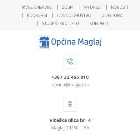
JAVNE NABAVKE
ZOSPI
RA URED
NOVOSTI
KONKURSI
CIVILNO DRUŠTVO
DIJASPORA
STUDENTSKO LJETO
KONTAKTI
+387 32 465 810
opcina@maglaj.ba
Viteška ulica br. 4
Maglaj 74250 | BA