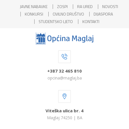
JAVNE NABAVKE
ZOSPI
RA URED
NOVOSTI
KONKURSI
CIVILNO DRUŠTVO
DIJASPORA
STUDENTSKO LJETO
KONTAKTI
+387 32 465 810
opcina@maglaj.ba
Viteška ulica br. 4
Maglaj 74250 | BA