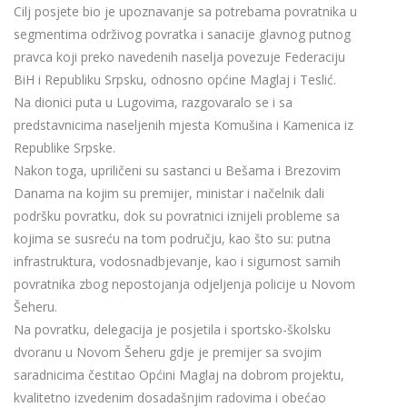
Cilj posjete bio je upoznavanje sa potrebama povratnika u
segmentima održivog povratka i sanacije glavnog putnog
pravca koji preko navedenih naselja povezuje Federaciju
BiH i Republiku Srpsku, odnosno općine Maglaj i Teslić.
Na dionici puta u Lugovima, razgovaralo se i sa
predstavnicima naseljenih mjesta Komušina i Kamenica iz
Republike Srpske.
Nakon toga, upriličeni su sastanci u Bešama i Brezovim
Danama na kojim su premijer, ministar i načelnik dali
podršku povratku, dok su povratnici iznijeli probleme sa
kojima se susreću na tom području, kao što su: putna
infrastruktura, vodosnadbjevanje, kao i sigurnost samih
povratnika zbog nepostojanja odjeljenja policije u Novom
Šeheru.
Na povratku, delegacija je posjetila i sportsko-školsku
dvoranu u Novom Šeheru gdje je premijer sa svojim
saradnicima čestitao Općini Maglaj na dobrom projektu,
kvalitetno izvedenim dosadašnjim radovima i obećao