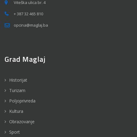
Viteška ulica br. 4
+ 387 32 465 810
opcina@maglaj.ba
Grad Maglaj
Historijat
Turizam
Poljoprivreda
Kultura
Obrazovanje
Sport