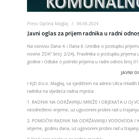
Press Općina Maglaj / 06.06.2024
Javni oglas za prijem radnika u radni odno
Na osnovu člana 4. i člana 6. Uredbe o postupku prije
novine ZDK“ broj: 2/24), Pravilnika o postupku prijema 
godine i Odluke o potrebi prijema u radni odnos broj 01
JAVNI O
I KJD d.o.o. Maglaj, sa sjedištem na adresi Ulica mladih
radnika na sljedeća radna mjesta:
1. RADNIK NA ODRŽAVNJU MREŽE I OBJEKATA U OJ VODOV
neodređeno vrijeme, uz ugovoreni probni rad u trajanj
2. POMOĆNI RADNIK NA ODRŽAVANJU VODOVODA I KANALI
vrijeme, godinu dana, uz ugovoreni probni rad u trajanj