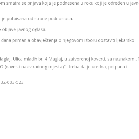
m smatra se prijava koja je podnesena u roku koji je određen u jav
a je potpisana od strane podnosioca.
e objave javnog oglasa.
d dana primanja obavještenja o njegovom izboru dostaviti ljekarsko
Maglaj, Ulica mladih br. 4 Maglaj, u zatvorenoj koverti, sa naznakom 
avesti naziv radnog mjesta)“ i treba da je uredna, potpuna i
032-603-523.