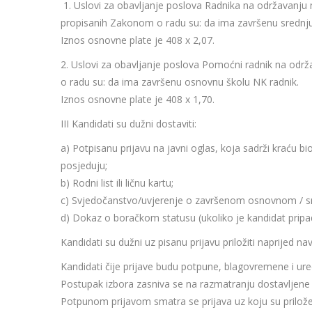
1. Uslovi za obavljanje poslova Radnika na održavanju 
propisanih Zakonom o radu su: da ima završenu srednju
Iznos osnovne plate je 408 x 2,07.
2. Uslovi za obavljanje poslova Pomoćni radnik na odr
o radu su: da ima završenu osnovnu školu NK radnik.
Iznos osnovne plate je 408 x 1,70.
III Kandidati su dužni dostaviti:
a) Potpisanu prijavu na javni oglas, koja sadrži kraću bio
posjeduju;
b) Rodni list ili ličnu kartu;
c) Svjedočanstvo/uvjerenje o završenom osnovnom / s
d) Dokaz o boračkom statusu (ukoliko je kandidat pripad
Kandidati su dužni uz pisanu prijavu priložiti naprijed na
Kandidati čije prijave budu potpune, blagovremene i ured
Postupak izbora zasniva se na razmatranju dostavljene
Potpunom prijavom smatra se prijava uz koju su prilože