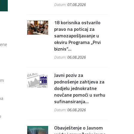
Datum:
07.08.2026
18 korisnika ostvarilo
pravo na poticaj za
samozapošljavanje u
okviru Programa „Prvi
bene
biznis“...
Datum:
06.08.2026
Javni poziv za
jem
podnošenje zahtjeva za
dodjelu jednokratne
novčane pomoći u svrhu
na
sufinansiranja...
Datum:
06.08.2026
o
Obavještenje o Javnom