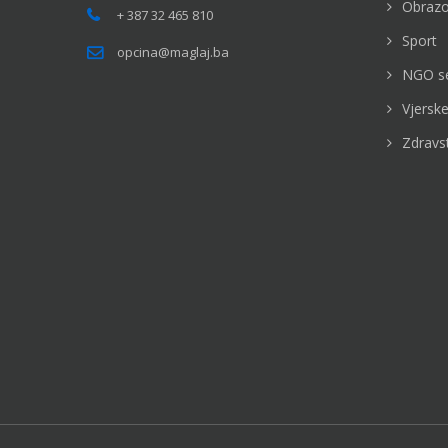
Obrazo
+ 387 32 465 810
Sport
opcina@maglaj.ba
NGO s
Vjerske
Zdravs