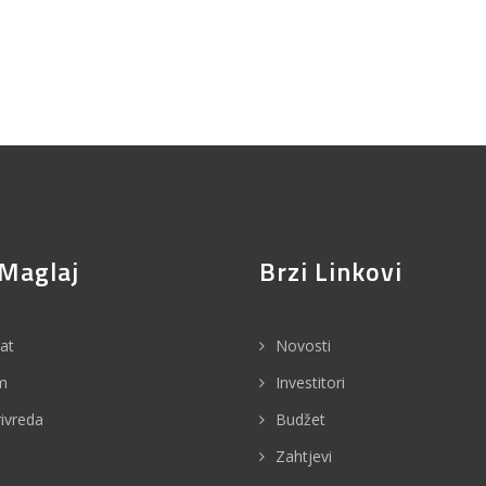
Maglaj
Brzi Linkovi
jat
Novosti
m
Investitori
rivreda
Budžet
Zahtjevi