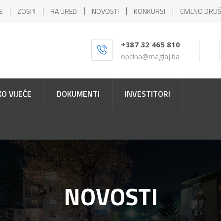
E
ZOSPI
RA URED
NOVOSTI
KONKURSI
CIVILNO DRU
+387 32 465 810
opcina@maglaj.ba
O VIJEĆE
DOKUMENTI
INVESTITORI
NOVOSTI