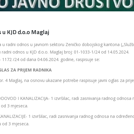
s u KJD d.o.o Maglaj
ma u radni odnos u javnom sektoru Zeničko dobojskog kantona („Služ
u radni odnos u KJD d.o.o. Maglaj broj: 01-1033-1/24 od 14.05.2024.
- 1172 /24 od dana 04.06.2024. godine, raspisuje se:
GLAS ZA PRIJEM RADNIKA
 br. 4 Maglaj, na osnovu ukazane potrebe raspisuje javni oglas za pri
OD I KANALIZACIJA- 1 izvršilac, radi zasnivanja radnog odnosa 
u od 3 mjeseca.
ZACIJE- 1 izvršilac, radi zasnivanja radnog odnosa na određen
u od 3 mjeseca.