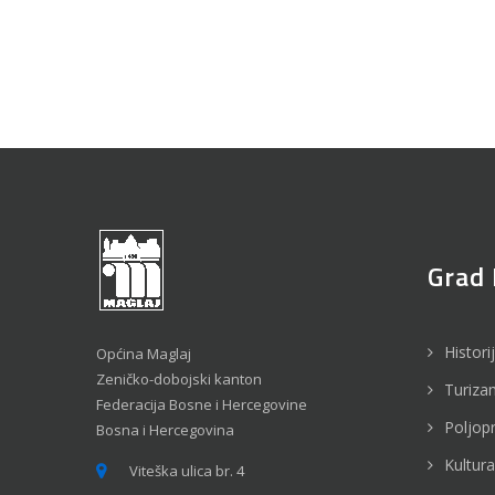
Grad 
Histori
Općina Maglaj
Zeničko-dobojski kanton
Turiza
Federacija Bosne i Hercegovine
Poljop
Bosna i Hercegovina
Kultura
Viteška ulica br. 4