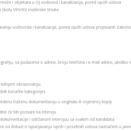
mreže i objekata u OJ vodovod i kanalizacija, pored općih uslova
 školu VKV/KV mašinske struke.
žavanju vodovoda i kanalizacije, pored općih uslova propisanih Zako
grafiju, sa podacima o adresi, broju telefona i e-mail adresi, ukoliko i
rednjem obrazovanju;
nik boračke kategorije).
vedenu traženu dokumentaciju u originalu ili ovjerenoj kopiji.
ne će biti pozvani na intervju.
 dokumentacije i održanom intervjuu sa svakim od kandidata.
ni svi dokazi o ispunjavanju općih i posebnih uslova naznačeni u jav