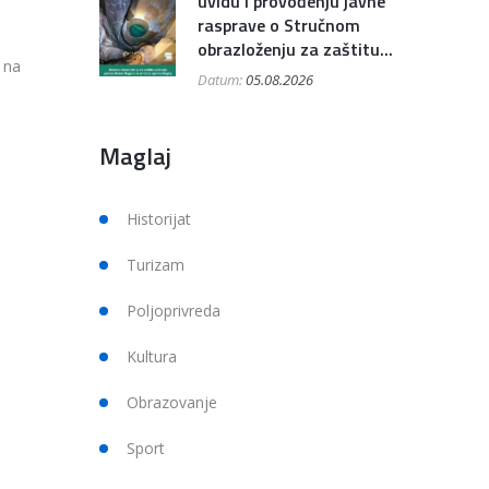
uvidu i provođenju javne
rasprave o Stručnom
obrazloženju za zaštitu...
 na
Datum:
05.08.2026
Maglaj
Historijat
Turizam
Poljoprivreda
Kultura
Obrazovanje
Sport