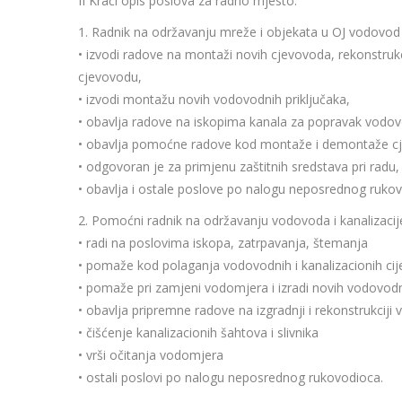
II Kraći opis poslova za radno mjesto:
1. Radnik na održavanju mreže i objekata u OJ vodovod i
• izvodi radove na montaži novih cjevovoda, rekonstrukc
cjevovodu,
• izvodi montažu novih vodovodnih priključaka,
• obavlja radove na iskopima kanala za popravak vodov
• obavlja pomoćne radove kod montaže i demontaže c
• odgovoran je za primjenu zaštitnih sredstava pri radu,
• obavlja i ostale poslove po nalogu neposrednog rukovo
2. Pomoćni radnik na održavanju vodovoda i kanalizacij
• radi na poslovima iskopa, zatrpavanja, štemanja
• pomaže kod polaganja vodovodnih i kanalizacionih cij
• pomaže pri zamjeni vodomjera i izradi novih vodovodn
• obavlja pripremne radove na izgradnji i rekonstrukciji 
• čišćenje kanalizacionih šahtova i slivnika
• vrši očitanja vodomjera
• ostali poslovi po nalogu neposrednog rukovodioca.