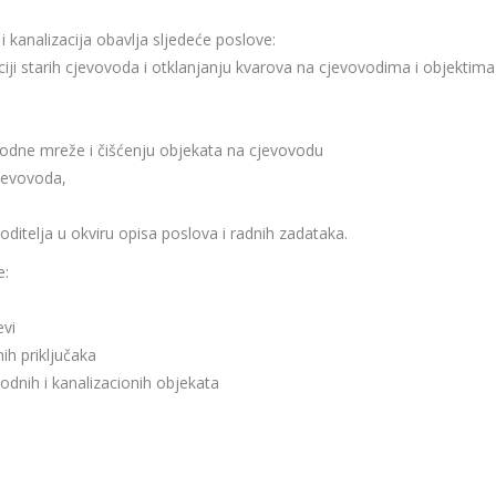
 kanalizacija obavlja sljedeće poslove:
iji starih cjevovoda i otklanjanju kvarova na cjevovodima i objektima
odne mreže i čišćenju objekata na cjevovodu
jevovoda,
ditelja u okviru opisa poslova i radnih zadataka.
e:
evi
ih priključaka
vodnih i kanalizacionih objekata