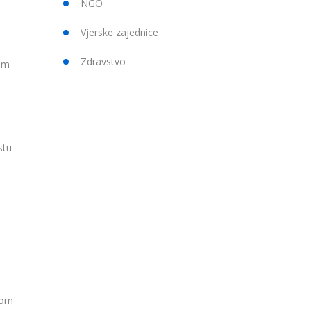
NGO
Vjerske zajednice
Zdravstvo
nom
stu
nom