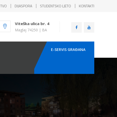
ŠTVO
DIJASPORA
STUDENTSKO LJETO
KONTAKTI
Viteška ulica br. 4
Maglaj 74250 | BA
E-SERVIS GRAÐANA