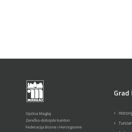
Grad 
Histori
Općina Maglaj
Zeničko-dobojski kanton
Turiza
Federacija Bosne i Hercegovine