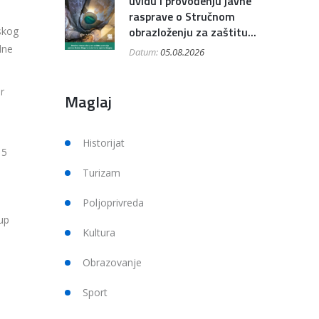
uvidu i provođenju javne
rasprave o Stručnom
obrazloženju za zaštitu...
skog
lne
Datum:
05.08.2026
r
Maglaj
Historijat
 5
Turizam
Poljoprivreda
tup
Kultura
Obrazovanje
Sport