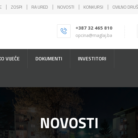
E
ZOSPI
RA URED
NOVOSTI
KONKURSI
CIVILNO DRU
+387 32 465 810
opcina@maglaj.ba
O VIJEĆE
DOKUMENTI
INVESTITORI
NOVOSTI