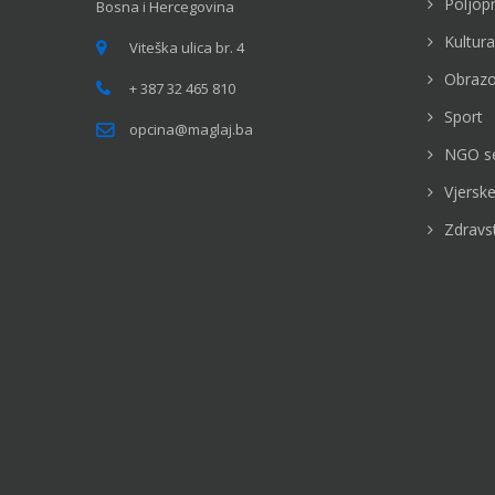
Poljop
Bosna i Hercegovina
Kultura
Viteška ulica br. 4
Obrazo
+ 387 32 465 810
Sport
opcina@maglaj.ba
NGO s
Vjerske
Zdravs