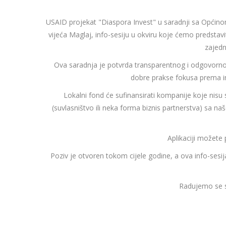
USAID projekat "Diaspora Invest" u saradnji sa Općinom
vijeća Maglaj, info-sesiju u okviru koje ćemo predstavi
zajedn
Ova saradnja je potvrda transparentnog i odgovornog
dobre prakse fokusa prema 
Lokalni fond će sufinansirati kompanije koje nisu s
(suvlasništvo ili neka forma biznis partnerstva) sa naš
Aplikaciji možete 
Poziv je otvoren tokom cijele godine, a ova info-sesij
Radujemo se su