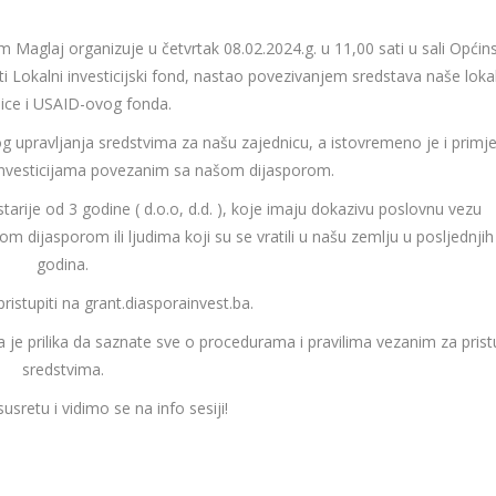
 Maglaj organizuje u četvrtak 08.02.2024.g. u 11,00 sati u sali Općin
ti Lokalni investicijski fond, nastao povezivanjem sredstava naše loka
ice i USAID-ovog fonda.
 upravljanja sredstvima za našu zajednicu, a istovremeno je i primje
investicijama povezanim sa našom dijasporom.
tarije od 3 godine ( d.o.o, d.d. ), koje imaju dokazivu poslovnu vezu
om dijasporom ili ljudima koji su se vratili u našu zemlju u posljednjih
godina.
pristupiti na grant.diasporainvest.ba.
a je prilika da saznate sve o procedurama i pravilima vezanim za pris
sredstvima.
sretu i vidimo se na info sesiji!