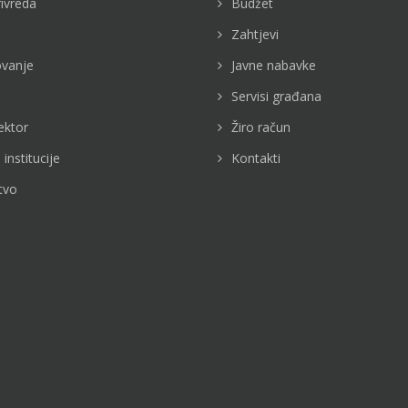
rivreda
Budžet
Zahtjevi
vanje
Javne nabavke
Servisi građana
ektor
Žiro račun
 institucije
Kontakti
tvo