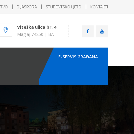
ŠTVO
DIJASPORA
STUDENTSKO LJETO
KONTAKTI
Viteška ulica br. 4
Maglaj 74250 | BA
E-SERVIS GRAÐANA