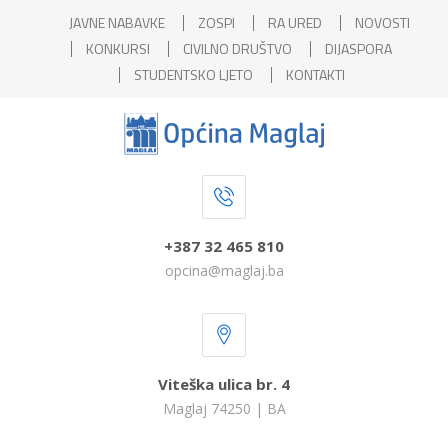
JAVNE NABAVKE
ZOSPI
RA URED
NOVOSTI
KONKURSI
CIVILNO DRUŠTVO
DIJASPORA
STUDENTSKO LJETO
KONTAKTI
+387 32 465 810
opcina@maglaj.ba
Viteška ulica br. 4
Maglaj 74250 | BA