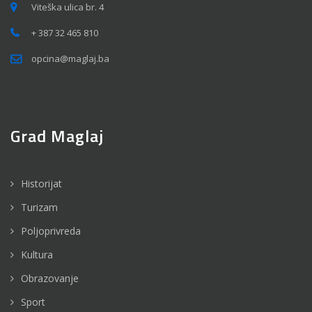
Viteška ulica br. 4
+ 387 32 465 810
opcina@maglaj.ba
Grad Maglaj
Historijat
Turizam
Poljoprivreda
Kultura
Obrazovanje
Sport