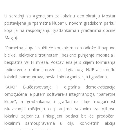
U saradnji sa Agencijom za lokalnu demokratiju Mostar
postavljena je "pametna klupa" u novom gradskom parku,
koja je na raspolaganju građankama i građanima općine
Maglaj.
"Pametna klupa" služit će korisnicima da odlože ili napune
bicikle, električne trotinetem, bežično punjenje mobitela i
besplatna WI-FI mreža. Postavljena je s ciljem formiranja
jedinstvene online mreže ili digitalnog HUB-a između
lokalnih samouprava, nevladinih organizacija i građana.
KAKO? E-učestvovanje i digitalna demokratizacija
omogućena je putem software-a integriranog u "pametne
klupe", a građankama i građanima daje mogućnost
iskazivanja mišljenja o pitanjima vezanim za njihovu
lokalnu zajednicu. Prikupljeni podaci bit će predočeni
lokalnim samoupravama u cilju konkretnih akcija