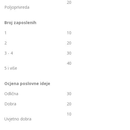
20
Poljoprivreda
Broj zaposlenih
1
10
2
20
3 - 4
30
40
5 i više
Ocjena poslovne ideje
Odlična
30
Dobra
20
10
Uvjetno dobra