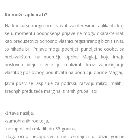
Ko
mo
že
aplicirati
?
Na konkursu mogu učestvovati zainteresirani aplikanti, koji
se u momentu podnošenja prijave ne mogu okarakterisati
kao preduzetnici odnosno vlasnici registriranog biznis i nisu
to nikada bili. Prijave mogu podnijeti punoljetne osobe, sa
prebivalištem na području općine Maglaj, koje imaju
poslovnu ideju i žele je realizirati kroz započinjanje
vlastitog poslovnog poduhvata na području općine Maglaj.
Javni poziv se raspisuje za podršku razvoju mikro, malih i
srednjih preduzeća marginaliziranih grupa i to:
-žrtava nasilja,
-samohranih roditelja,
-nezaposlenih mladih do 35 godina,
-dugoročno nezaposlenih ne uzimajući u obzir godine