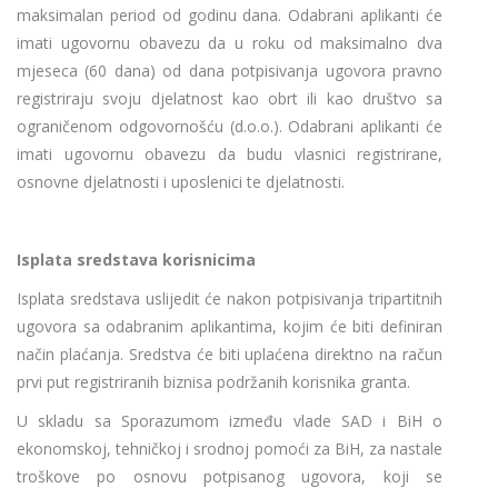
maksimalan period od godinu dana. Odabrani aplikanti će
imati ugovornu obavezu da u roku od maksimalno dva
mjeseca (60 dana) od dana potpisivanja ugovora pravno
registriraju svoju djelatnost kao obrt ili kao društvo sa
ograničenom odgovornošću (d.o.o.). Odabrani aplikanti će
imati ugovornu obavezu da budu vlasnici registrirane,
osnovne djelatnosti i uposlenici te djelatnosti.
Isplata sredstava korisnicima
Isplata sredstava uslijedit će nakon potpisivanja tripartitnih
ugovora sa odabranim aplikantima, kojim će biti definiran
način plaćanja. Sredstva će biti uplaćena direktno na račun
prvi put registriranih biznisa podržanih korisnika granta.
U skladu sa Sporazumom između vlade SAD i BiH o
ekonomskoj, tehničkoj i srodnoj pomoći za BiH, za nastale
troškove po osnovu potpisanog ugovora, koji se