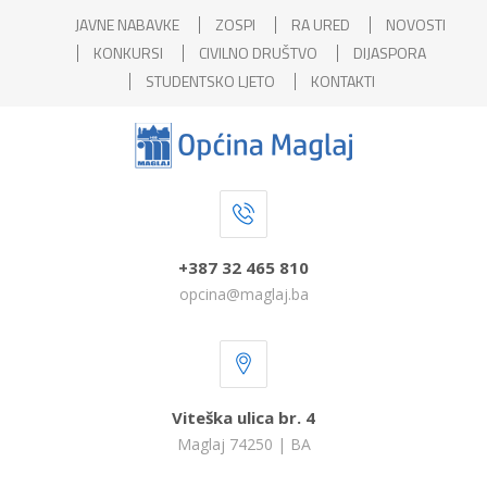
JAVNE NABAVKE
ZOSPI
RA URED
NOVOSTI
KONKURSI
CIVILNO DRUŠTVO
DIJASPORA
STUDENTSKO LJETO
KONTAKTI
+387 32 465 810
opcina@maglaj.ba
Viteška ulica br. 4
Maglaj 74250 | BA