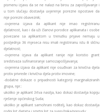
pismenu izjavu da se ne nalazi na birou za zapošljavanje i
u tom slučaju dostavlja uvjerenje porezne ispostave da
nije porezni obaveznik;
-ovjerena izjava da aplikant nije imao registriranu
djelatnost, kao i da uži članovi porodice aplikanata i osobe
povezane sa aplikantom u trenutku prijave nemaju u
posljednja 36 mjeseca nisu imali registriranu istu ili sličnu
djelatnost;
-ovjerena izjava da aplikant ranije nije koristio grant
sredstvaza sufinansiranje samozapošljavanja;
-ovjerena izjava da aplikant nije osuđivan za krivična djela
protiv privrede i krivična djela protiv imovine;
-dodatne dokaze o pripadnosti kategoriji marginaliziranih
grupa, npr.:
ukoliko je aplikant žrtva nasilja, kao dokaz dostavlja kopiju
rješenje općinskog Suda;
ukoliko je aplikant samohrani roditelj, kao dokaz dostavlja
rodni list djeteta i smrtni list za supružnika/presudu;