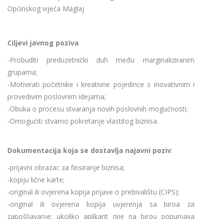
Općinskog vijeća Maglaj
Ciljevi javnog poziva
-Probuditi preduzetnički duh među marginaliziranim
grupama;
-Motivirati početnike i kreativne pojedince s inovativnim i
provedivim poslovnim idejama;
-Obuka o procesu stvaranja novih poslovnih mogućnosti;
-Omogućiti stvarno pokretanje vlastitog biznisa.
Dokumentacija koja se dostavlja najavni poziv
:
-prijavni obrazac za finsiranje biznisa;
-kopiju lične karte;
-original ili ovjerena kopija prijave o prebivalištu (CIPS);
-original ili ovjerena kopija uvjerenja sa biroa za
zapošljavanje; ukoliko aplikant nije na birou popunjava