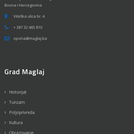
Bosna i Hercegovina
Viteška ulica br. 4
+ 387 32 465 810
opcina@maglaj.ba
Grad Maglaj
Historijat
Turizam
Poljoprivreda
Kultura
Obrazovanje