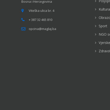
Poljop
Bosna i Hercegovina
Kultura
Viteška ulica br. 4
Obrazo
+ 387 32 465 810
Sport
opcina@maglaj.ba
NGO s
Vjerske
Zdravs