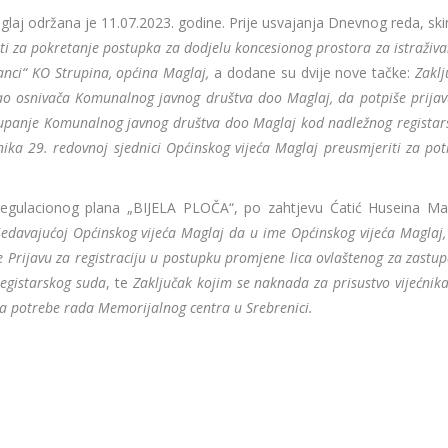
aj održana je 11.07.2023. godine. Prije usvajanja Dnevnog reda, ski
i za pokretanje postupka za dodjelu koncesionog prostora za istraživa
lanci“ KO Strupina, općina Maglaj,
a dodane su dvije nove tačke:
Zaklj
ao osnivača Komunalnog javnog društva doo Maglaj, da potpiše prijav
stupanje Komunalnog javnog društva doo Maglaj kod nadležnog registar
nika 29. redovnoj sjednici Općinskog vijeća Maglaj preusmjeriti za po
egulacionog plana „BIJELA PLOČA“, po zahtjevu Ćatić Huseina Mag
sjedavajućoj Općinskog vijeća Maglaj da u ime Općinskog vijeća Maglaj
Prijavu za registraciju u postupku promjene lica ovlaštenog za zastup
egistarskog suda
, te
Zaključak kojim se naknada za prisustvo vijećnik
za potrebe rada Memorijalnog centra u Srebrenici.