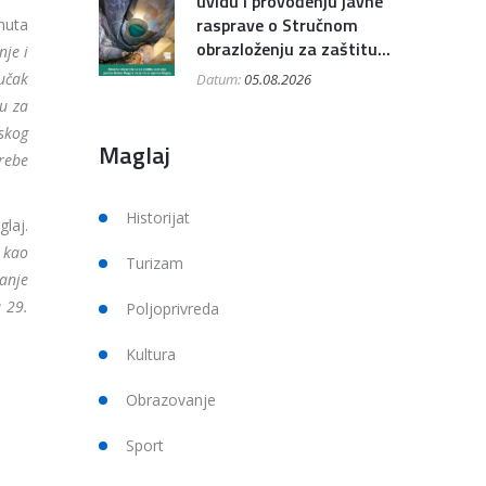
uvidu i provođenju javne
rasprave o Stručnom
nuta
obrazloženju za zaštitu...
nje i
učak
Datum:
05.08.2026
u za
skog
Maglaj
trebe
Historijat
laj.
, kao
Turizam
anje
a 29.
Poljoprivreda
Kultura
Obrazovanje
Sport