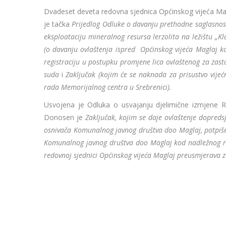
Dvadeset deveta redovna sjednica Općinskog vijeća Magl
je tačka
Prijedlog Odluke o davanju prethodne saglasnost
eksploataciju mineralnog resursa lerzolita na ležištu „K
(o davanju ovlaštenja ispred Općinskog vijeća Maglaj k
registraciju u postupku promjene lica ovlaštenog za za
suda
i
Zaključak (kojim će se naknada za prisustvo vijeć
rada Memorijalnog centra u Srebrenici).
Usvojena je Odluka o usvajanju djelimične izmjene R
Donosen je
Zaključak, kojim se daje ovlaštenje dopred
osnivača Komunalnog javnog društva doo Maglaj, potpiše 
Komunalnog javnog društva doo Maglaj kod nadležnog r
redovnoj sjednici Općinskog vijeća Maglaj preusmjerava 