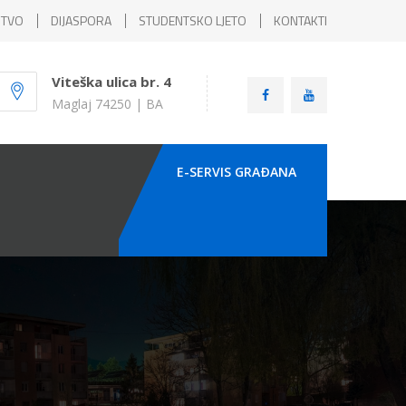
ŠTVO
DIJASPORA
STUDENTSKO LJETO
KONTAKTI
Viteška ulica br. 4
Maglaj 74250 | BA
E-SERVIS GRAÐANA