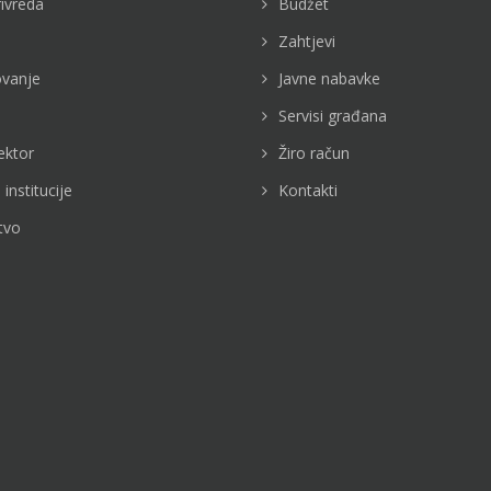
rivreda
Budžet
Zahtjevi
vanje
Javne nabavke
Servisi građana
ektor
Žiro račun
 institucije
Kontakti
tvo