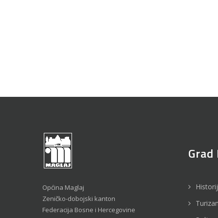
Grad 
Histori
Općina Maglaj
Zeničko-dobojski kanton
Turiza
Federacija Bosne i Hercegovine