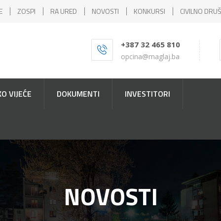
E
ZOSPI
RA URED
NOVOSTI
KONKURSI
CIVILNO DRU
+387 32 465 810
opcina@maglaj.ba
O VIJEĆE
DOKUMENTI
INVESTITORI
NOVOSTI