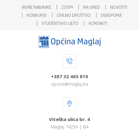
JAVNE NABAVKE
ZOSPI
RA URED
NOVOSTI
KONKURSI
CIVILNO DRUŠTVO
DIJASPORA
STUDENTSKO LJETO
KONTAKTI
+387 32 465 810
opcina@maglaj.ba
Viteška ulica br. 4
Maglaj 74250 | BA