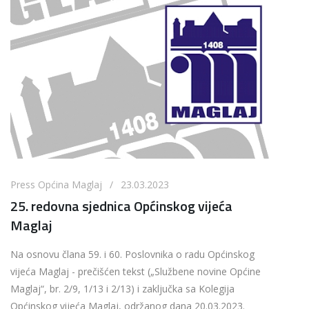
Press Općina Maglaj / 23.03.2023
25. redovna sjednica Općinskog vijeća
Maglaj
Na osnovu člana 59. i 60. Poslovnika o radu Općinskog
vijeća Maglaj - prečišćen tekst („Službene novine Općine
Maglaj“, br. 2/9, 1/13 i 2/13) i zaključka sa Kolegija
Općinskog vijeća Maglaj, održanog dana 20.03.2023.