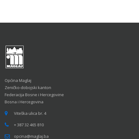
Općina Maglaj
Zeničko-dobojski kanton
Federacija Bosne i Hercegovine
Bosna i Hercegovina
Viteška ulica br. 4
+ 387 32 465 810
opcina@maglaj.ba