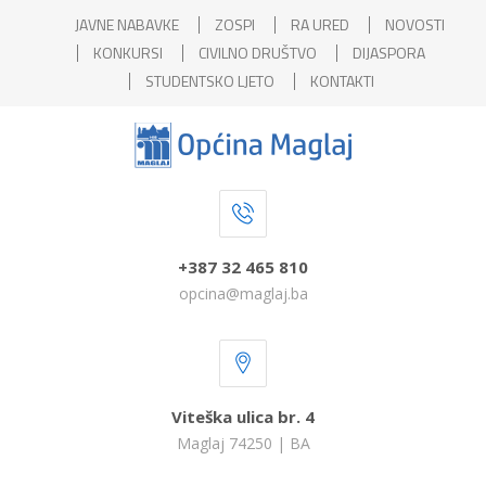
JAVNE NABAVKE
ZOSPI
RA URED
NOVOSTI
KONKURSI
CIVILNO DRUŠTVO
DIJASPORA
STUDENTSKO LJETO
KONTAKTI
+387 32 465 810
opcina@maglaj.ba
Viteška ulica br. 4
Maglaj 74250 | BA