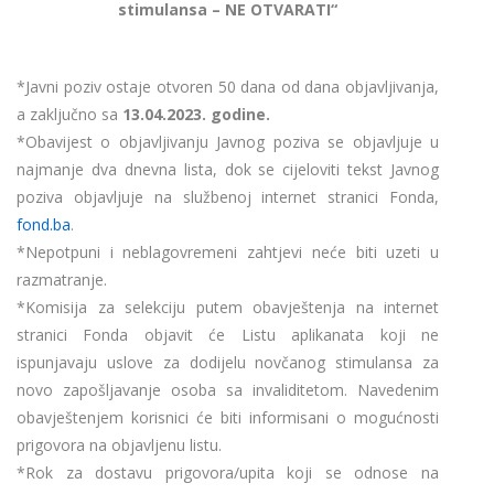
stimulansa – NE OTVARATI“
*Javni poziv ostaje otvoren 50 dana od dana objavljivanja,
a zaključno sa
13.04.2023. godine.
*Obavijest o objavljivanju Javnog poziva se objavljuje u
najmanje dva dnevna lista, dok se cijeloviti tekst Javnog
poziva objavljuje na službenoj internet stranici Fonda,
fond.ba
.
*Nepotpuni i neblagovremeni zahtjevi neće biti uzeti u
razmatranje.
*Komisija za selekciju putem obavještenja na internet
stranici Fonda objavit će Listu aplikanata koji ne
ispunjavaju uslove za dodijelu novčanog stimulansa za
novo zapošljavanje osoba sa invaliditetom. Navedenim
obavještenjem korisnici će biti informisani o mogućnosti
prigovora na objavljenu listu.
*Rok za dostavu prigovora/upita koji se odnose na