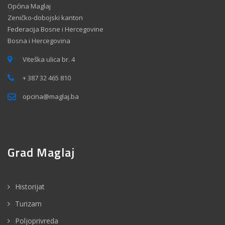
Općina Maglaj
Zeničko-dobojski kanton
Federacija Bosne i Hercegovine
Bosna i Hercegovina
Viteška ulica br. 4
+ 387 32 465 810
opcina@maglaj.ba
Grad Maglaj
Historijat
Turizam
Poljoprivreda