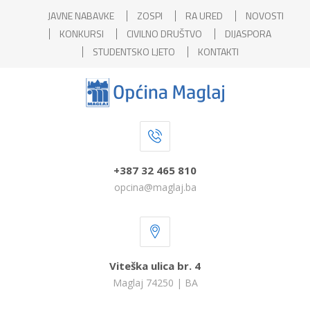
JAVNE NABAVKE
ZOSPI
RA URED
NOVOSTI
KONKURSI
CIVILNO DRUŠTVO
DIJASPORA
STUDENTSKO LJETO
KONTAKTI
+387 32 465 810
opcina@maglaj.ba
Viteška ulica br. 4
Maglaj 74250 | BA