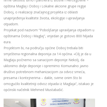
firme Geotest Brno i partnera iz Bosne i Hercegovine –
opština Maglaj i Doboj i Lokalne akcione grupe regije
Doboj, o realizaciji značajnog projekta iz oblasti
unaprijeđenja kvalitete života, ekologije i upravljanja
otpadom.
Projekat pod nazivom “Poboljšanje upravljanja otpadom u
opštinama Doboj i Maglaj”, vrijedan je gotovo 800 hiljada
eura.
Projektom bi, na području općine Doboj trebala biti
smještena regionalna deponija za 14 općina. «Cilj je da u
Maglaju počnemo sa sanacijom deponije Nekolj, da
uklonimo divlje deponije i opremimo Komunalno javno
društvo potrebnom mehanizacijom za odvoz smeća,
presama i kontejnerima – dakle, svime onim što bi
omogućilo kvalitetniji odvoz otpada iz Maglaja”, istakao je
općinski načelnik Mehmed Mustabašić.