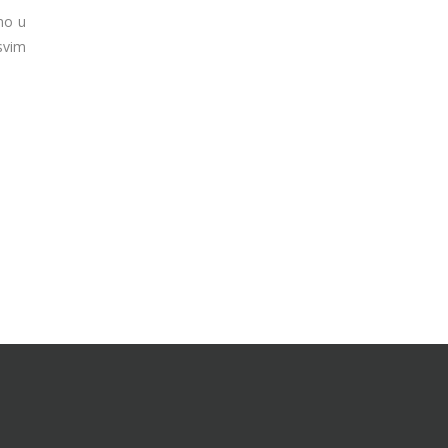
mo u
svim