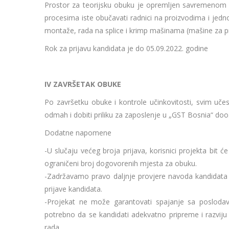
Prostor za teorijsku obuku je opremljen savremenom 
procesima iste obučavati radnici na proizvodima i jed
montaže, rada na splice i krimp mašinama (mašine za pr
Rok za prijavu kandidata je do 05.09.2022. godine
IV ZAVRŠETAK OBUKE
Po završetku obuke i kontrole učinkovitosti, svim učesn
odmah i dobiti priliku za zaposlenje u „GST Bosnia“ doo
Dodatne napomene
-U slučaju većeg broja prijava, korisnici projekta bi
ograničeni broj dogovorenih mjesta za obuku.
-Zadržavamo pravo daljnje provjere navoda kandidata i
prijave kandidata.
-Projekat ne može garantovati spajanje sa poslodavc
potrebno da se kandidati adekvatno pripreme i razviju i/i
rada.