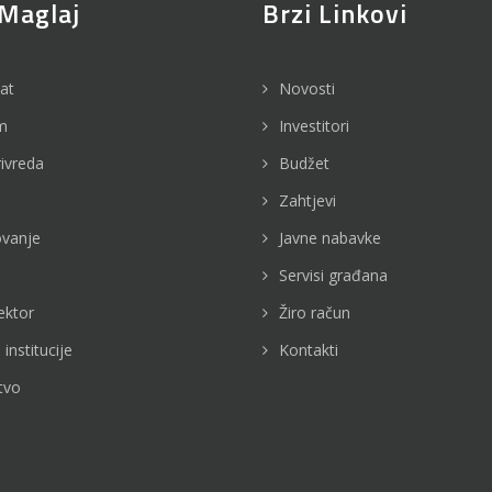
Maglaj
Brzi Linkovi
jat
Novosti
m
Investitori
rivreda
Budžet
Zahtjevi
vanje
Javne nabavke
Servisi građana
ektor
Žiro račun
 institucije
Kontakti
tvo