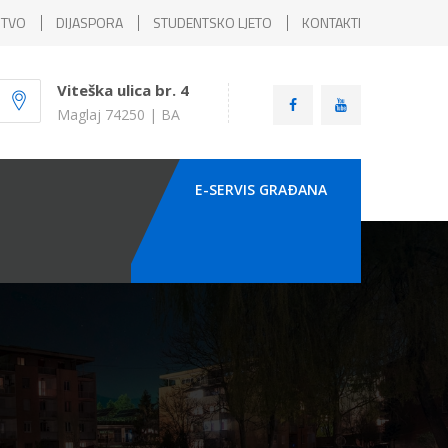
ŠTVO
DIJASPORA
STUDENTSKO LJETO
KONTAKTI
Viteška ulica br. 4
Maglaj 74250 | BA
E-SERVIS GRAÐANA