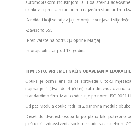
automobilskom industrijom, ali i da steknu adekvatne 
učinkovit i precizan rad prema najvećim standardima kva
Kandidati koji se prijavljuju moraju ispunjavati slijedeće
-Završena SSS
-Prebivalište na području općine Maglaj
-moraju biti stariji od 18. godina
III MJESTO, VRIJEME I NAČIN OBAVLJANJA EDUKACIJE
Obuka je osmišljena da se sprovede u toku mjeseca s
najmanje 2 (dva) do 4 (četiri) sata dnevno, ovisno o b
standardima firmi iz autoindustrije po normi ISO 9001 i
Od pet Modula obuke radili bi 2 osnovna modula obuke 
Deset do dvadest osoba bi po planu bilo potrebno podij
poštujući i zdravstveni aspekt u skladu sa aktuelnom C