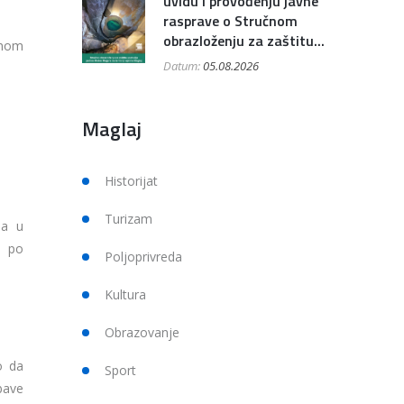
uvidu i provođenju javne
rasprave o Stručnom
obrazloženju za zaštitu...
inom
Datum:
05.08.2026
Maglaj
Historijat
Turizam
sa u
m po
Poljoprivreda
Kultura
Obrazovanje
o da
Sport
bave