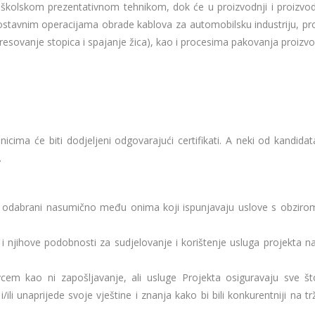
školskom prezentativnom tehnikom, dok će u proizvodnji i proizvo
nostavnim operacijama obrade kablova za automobilsku industriju, pr
esovanje stopica i spajanje žica), kao i procesima pakovanja proizvo
icima će biti dodjeljeni odgovarajući certifikati. A neki od kandidat
.
t će odabrani nasumično među onima koji ispunjavaju uslove s obziro
 njihove podobnosti za sudjelovanje i korištenje usluga projekta n
em kao ni zapošljavanje, ali usluge Projekta osiguravaju sve št
li unaprijede svoje vještine i znanja kako bi bili konkurentniji na tr