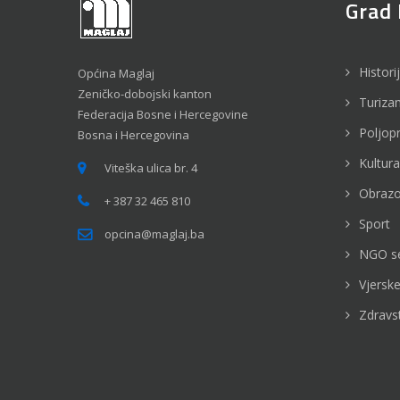
Grad 
Histori
Općina Maglaj
Zeničko-dobojski kanton
Turiza
Federacija Bosne i Hercegovine
Poljop
Bosna i Hercegovina
Kultura
Viteška ulica br. 4
Obrazo
+ 387 32 465 810
Sport
opcina@maglaj.ba
NGO s
Vjerske
Zdravs