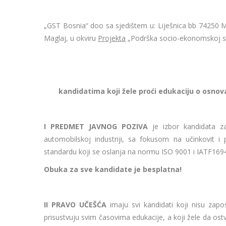
„GST Bosnia“ doo sa sjedištem u: Liješnica bb 74250 Ma
Maglaj, u okviru
Projekta
„Podrška socio-ekonomskoj st
kandidatima koji žele proći edukaciju o osnov
I PREDMET JAVNOG POZIVA
je izbor kandidata z
automobilskoj industriji, sa fokusom na učinkovit i
standardu koji se oslanja na normu ISO 9001 i IATF169
Obuka za sve kandidate je besplatna!
II PRAVO UČEŠĆA
imaju svi kandidati koji nisu zapos
prisustvuju svim časovima edukacije, a koji žele da os