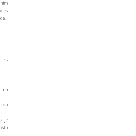
dnim
oces
da.
a će
m na
akon
o je
žištu