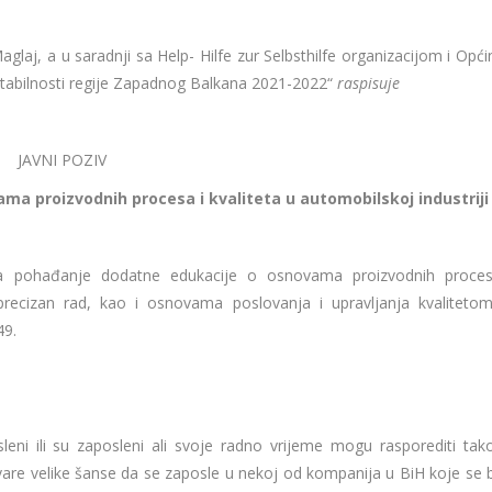
glaj, a u saradnji sa Help- Hilfe zur Selbsthilfe organizacijom i Opć
abilnosti regije Zapadnog Balkana 2021-2022“
raspisuje
JAVNI POZIV
ama proizvodnih procesa i kvaliteta u automobilskoj industriji
a pohađanje dodatne edukacije o osnovama proizvodnih proce
 precizan rad, kao i osnovama poslovanja i upravljanja kvaliteto
49.
leni ili su zaposleni ali svoje radno vrijeme mogu rasporediti tak
tvare velike šanse da se zaposle u nekoj od kompanija u BiH koje se 