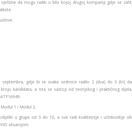
vještine da mogu raditi u bilo kojoj drugoj kompaniji gdje se zaht
litete.
 uslove:
eptembra, gdje bi se svake sedmice radilo 2 (dva) do 3 (tri) da
roju kandidata, a ista se sastoji od teorijskog i praktičnog dijela
 IATF16949.
Modul 1 i Modul 2.
eliti u grupe od 5 do 10, a sve radi kvalitetnije i učinkovitije ob
OVID situacijom.