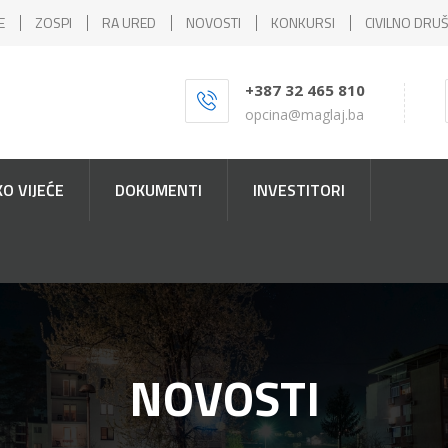
E
ZOSPI
RA URED
NOVOSTI
KONKURSI
CIVILNO DRU
+387 32 465 810
opcina@maglaj.ba
O VIJEĆE
DOKUMENTI
INVESTITORI
NOVOSTI