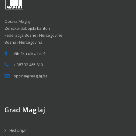
Općina Maglaj
Zeničko-dobojski kanton
Federacija Bosne i Hercegovine
Bosna i Hercegovina
Viteška ulica br. 4
+ 387 32 465 810
opcina@maglaj.ba
Grad Maglaj
Historijat