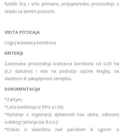
fizičkih lica i vrše primarnu poljoprivrednu proizvodnju u
skladu sa Javnim pozivom.
VRSTA POTICAJA
Uzgoj krastavca kornišona
KRITERIJI
Zasnovana proizvodnja krastavca kornišona od 0,05 ha
(0,5 dunuma) i više na području općine Maglaj, na
vlastitom ili zakupljenom zemljištu.
DOKUMENTACIJA
*Zahtjev;
*Lista korištenja iz RPG-a i RK;
*Rješenje o registraciji djelatnosti kao obrta, odnosno
sudskog rješenja (za d.o.o.);
*Dokaz o vlasništvu nad parcelom ili ugovor o