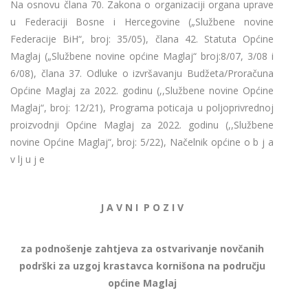
Na osnovu člana 70. Zakona o organizaciji organa uprave
u Federaciji Bosne i Hercegovine („Službene novine
Federacije BiH“, broj: 35/05), člana 42. Statuta Općine
Maglaj („Službene novine općine Maglaj“ broj:8/07, 3/08 i
6/08), člana 37. Odluke o izvršavanju Budžeta/Proračuna
Općine Maglaj za 2022. godinu (,,Službene novine Općine
Maglaj“, broj: 12/21), Programa poticaja u poljoprivrednoj
proizvodnji Općine Maglaj za 2022. godinu (,,Službene
novine Općine Maglaj“, broj: 5/22), Načelnik općine o b j a
v lj u j e
J A V N I P O Z I V
za podnošenje zahtjeva za ostvarivanje novčanih
podrški za uzgoj krastavca kornišona na području
općine Maglaj