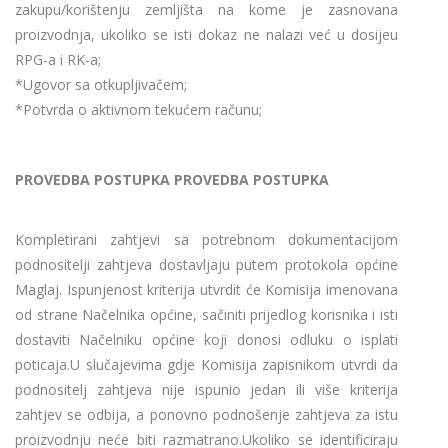
zakupu/korištenju zemljišta na kome je zasnovana
proizvodnja, ukoliko se isti dokaz ne nalazi već u dosijeu
RPG-a i RK-a;
*Ugovor sa otkupljivačem;
*Potvrda o aktivnom tekućem računu;
PROVEDBA POSTUPKA PROVEDBA POSTUPKA
Kompletirani zahtjevi sa potrebnom dokumentacijom
podnositelji zahtjeva dostavljaju putem protokola općine
Maglaj. Ispunjenost kriterija utvrdit će Komisija imenovana
od strane Načelnika općine, sačiniti prijedlog korisnika i isti
dostaviti Načelniku općine koji donosi odluku o isplati
poticaja.U slučajevima gdje Komisija zapisnikom utvrdi da
podnositelj zahtjeva nije ispunio jedan ili više kriterija
zahtjev se odbija, a ponovno podnošenje zahtjeva za istu
proizvodnju neće biti razmatrano.Ukoliko se identificiraju