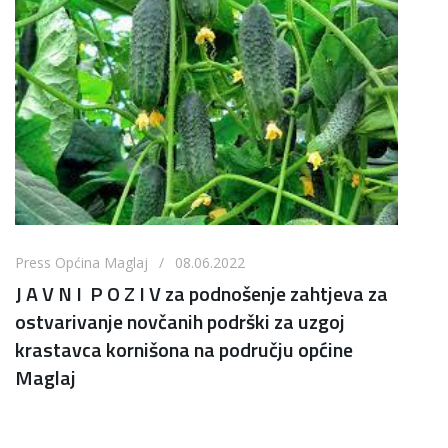
Press Općina Maglaj / 08.06.2022
J A V N I P O Z I V za podnošenje zahtjeva za
ostvarivanje novčanih podrški za uzgoj
krastavca kornišona na području općine
Maglaj