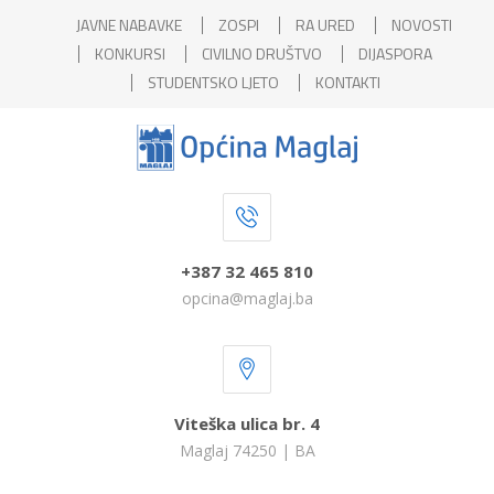
JAVNE NABAVKE
ZOSPI
RA URED
NOVOSTI
KONKURSI
CIVILNO DRUŠTVO
DIJASPORA
STUDENTSKO LJETO
KONTAKTI
+387 32 465 810
opcina@maglaj.ba
Viteška ulica br. 4
Maglaj 74250 | BA