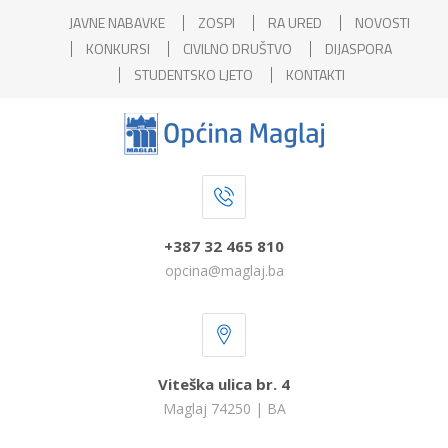
JAVNE NABAVKE
ZOSPI
RA URED
NOVOSTI
KONKURSI
CIVILNO DRUŠTVO
DIJASPORA
STUDENTSKO LJETO
KONTAKTI
+387 32 465 810
opcina@maglaj.ba
Viteška ulica br. 4
Maglaj 74250 | BA