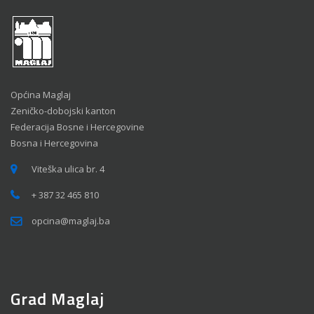
Općina Maglaj
Zeničko-dobojski kanton
Federacija Bosne i Hercegovine
Bosna i Hercegovina
Viteška ulica br. 4
+ 387 32 465 810
opcina@maglaj.ba
Grad Maglaj