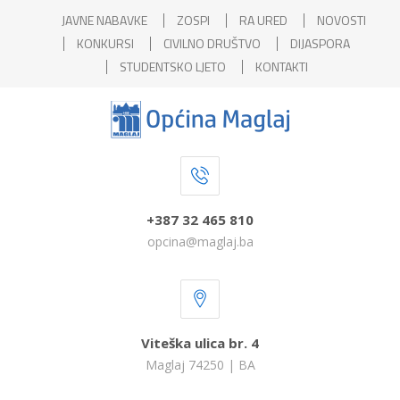
JAVNE NABAVKE
ZOSPI
RA URED
NOVOSTI
KONKURSI
CIVILNO DRUŠTVO
DIJASPORA
STUDENTSKO LJETO
KONTAKTI
+387 32 465 810
opcina@maglaj.ba
Viteška ulica br. 4
Maglaj 74250 | BA