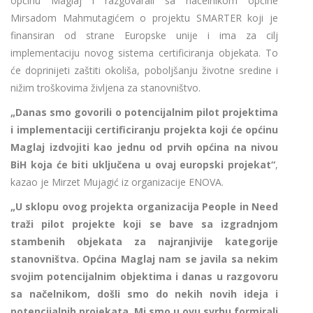
općinu Maglaj i razgovarali sa načelnikom općine
Mirsadom Mahmutagićem o projektu SMARTER koji je
finansiran od strane Europske unije i ima za cilj
implementaciju novog sistema certificiranja objekata. To
će doprinijeti zaštiti okoliša, poboljšanju životne sredine i
nižim troškovima življena za stanovništvo.
„Danas smo govorili o potencijalnim pilot projektima
i implementaciji certificiranju projekta koji će općinu
Maglaj izdvojiti kao jednu od prvih općina na nivou
BiH koja će biti uključena u ovaj europski projekat“
,
kazao je Mirzet Mujagić iz organizacije ENOVA.
„U sklopu ovog projekta organizacija People in Need
traži pilot projekte koji se bave sa izgradnjom
stambenih objekata za najranjivije kategorije
stanovništva. Općina Maglaj nam se javila sa nekim
svojim potencijalnim objektima i danas u razgovoru
sa načelnikom, došli smo do nekih novih ideja i
potencijalnih projekata. Mi smo u ovu svrhu formirali