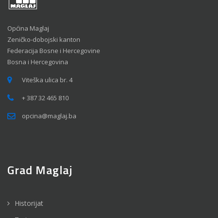
Općina Maglaj
Zeničko-dobojski kanton
Federacija Bosne i Hercegovine
Bosna i Hercegovina
Viteška ulica br. 4
+ 387 32 465 810
opcina@maglaj.ba
Grad Maglaj
Historijat