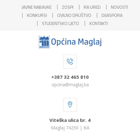
JAVNE NABAVKE
ZOSPI
RA URED
NOVOSTI
KONKURSI
CIVILNO DRUŠTVO
DIJASPORA
STUDENTSKO LJETO
KONTAKTI
+387 32 465 810
opcina@maglaj.ba
Viteška ulica br. 4
Maglaj 74250 | BA