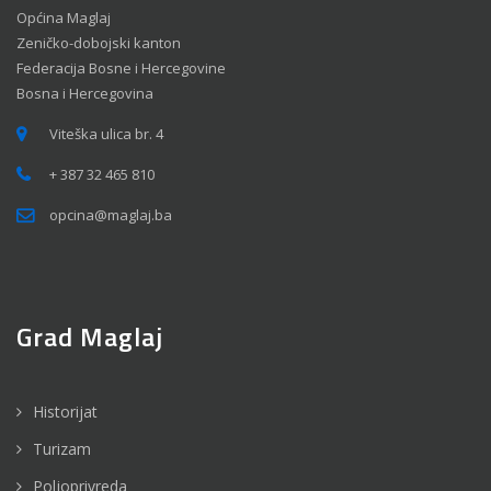
Općina Maglaj
Zeničko-dobojski kanton
Federacija Bosne i Hercegovine
Bosna i Hercegovina
Viteška ulica br. 4
+ 387 32 465 810
opcina@maglaj.ba
Grad Maglaj
Historijat
Turizam
Poljoprivreda