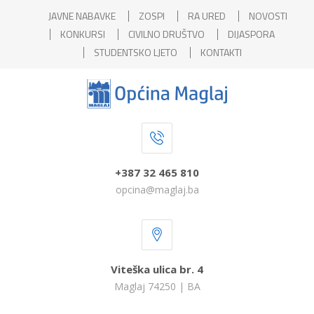
JAVNE NABAVKE
ZOSPI
RA URED
NOVOSTI
KONKURSI
CIVILNO DRUŠTVO
DIJASPORA
STUDENTSKO LJETO
KONTAKTI
+387 32 465 810
opcina@maglaj.ba
Viteška ulica br. 4
Maglaj 74250 | BA