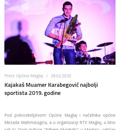
Press Općina Maglaj / 28.02.2020
Kajakaš Muamer Karabegović najbolji
sportista 2019. godine
Pod pokroviteljstvom Općine Maglaj i načelnika općine
Mirsada Mahmutagića, a u organizaciji RTV Maglaj, u kino
sali JU Dom kulture "Edhem Mulabdić" u Maglaju, održan