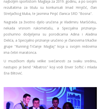
najboljim sportistom Maglaja za 2019. godinu, a po svojim
rezultatima za titulu su konkurisali Imad Hrnjičić, član
Streljačkog kluba, te Jasmina Pinjić članica SRD "Bosna".
Nagrada za životno djelo uručena je Vladimiru Maršičeku,
nekada vrsnom rukometašu, a Specijalna priznanja-
poshumno dodjeljena su porodicama Adina i Aladina
Delića, a Specijalno priznanje uručeno je članovima trkačke
grupe "Running-Trčanje Maglaj" koja u svojim redovima
ima četiri maratonca.
U muzičkom dijelu velike svečanosti za svaku sredinu,
nastupio je bend "Albatros" koji vodi Enver Softić i mlada
Ena Blitović.