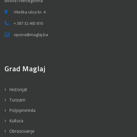
Bosna i Hercegovina
Viteška ulica br. 4
+ 387 32 465 810
opcina@maglaj.ba
Grad Maglaj
Historijat
Turizam
Poljoprivreda
Kultura
Obrazovanje