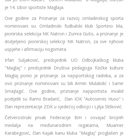
je 14. Izbor sportiste Maglaja.
Ove godine za Priznanje za razvoj omladinskog sporta
nominovani su: Omladinski fudbalski klub Sportino Ma,
pionirska selekcija NK Natron i Zumra Gušo, a priznanje je
dodjeljeno pionirskoj selekciji NK Natron, za sve njihove
uspjehe i afirmaciju nogometa.
Irfan Suljaković, predsjednik UO Odbojkaškog kluba
"Maglaj" i predsjednik Društva pedagoga fizičke kulture
Maglaj ponio je priznanje za najsportskog radnika, a za
ovo priznanje nominovani su bili Armin Mulabdić i Samir
Smajlagić. Ove godine, priznanje najsportista invalid
podijelili su Ramo Bradarić, član IOK "Autoservis Huso" i
član reprezentacije ZDK u sjedećoj odbojci i Ljilja Slišković.
Četverostruki prvak Federacije BiH i osvajač brojnih
medalja na međunarodnim regatama, Muamer
Karabegović, član Kajak kanu kluba "Maglaj" proglašen je