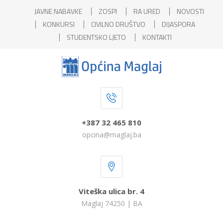
JAVNE NABAVKE
ZOSPI
RA URED
NOVOSTI
KONKURSI
CIVILNO DRUŠTVO
DIJASPORA
STUDENTSKO LJETO
KONTAKTI
+387 32 465 810
opcina@maglaj.ba
Viteška ulica br. 4
Maglaj 74250 | BA