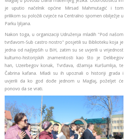
Maglaj u povodu Dana maternjeg jezika. Dobrodošlicu im
je uputio načelnik općine Mirsad Mahmutagić i tom
prilikom su položili cvijeće na Centralno spomen obilježje u
Parku ljiljana.
Nakon toga, u organizaciji Udruženja mladih "Pod našom
tvrđavom-Sub castro nostro" posjetili su Biblioteku koja je
jedna od najljepših u BiH, zatim su se uvjerili u vrijednost
kulturno-historijskih znamenitosti kao što je Delibegov
han, Uzeirbegov konak, Tvrđava, džamija Kuršumlija, te
Čabrina kafana. Mladi su ih upoznali o historiji grada i
uvjerili da ko god dođe jednom u Maglaj, poželjet će
ponovo da se vrati.