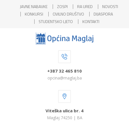
JAVNE NABAVKE
ZOSPI
RA URED
NOVOSTI
KONKURSI
CIVILNO DRUŠTVO
DIJASPORA
STUDENTSKO LJETO
KONTAKTI
+387 32 465 810
opcina@maglaj.ba
Viteška ulica br. 4
Maglaj 74250 | BA