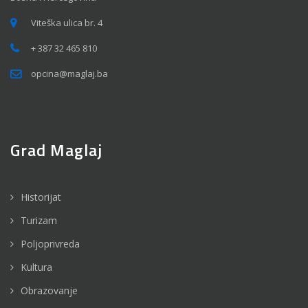
Viteška ulica br. 4
+ 387 32 465 810
opcina@maglaj.ba
Grad Maglaj
Historijat
Turizam
Poljoprivreda
Kultura
Obrazovanje