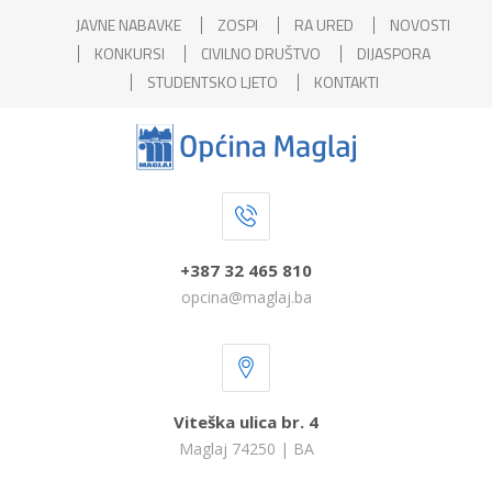
JAVNE NABAVKE
ZOSPI
RA URED
NOVOSTI
KONKURSI
CIVILNO DRUŠTVO
DIJASPORA
STUDENTSKO LJETO
KONTAKTI
+387 32 465 810
opcina@maglaj.ba
Viteška ulica br. 4
Maglaj 74250 | BA