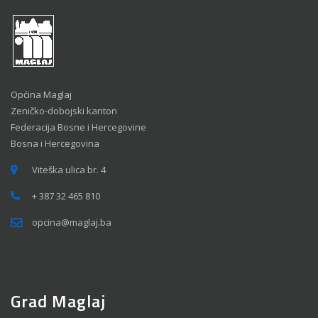
Općina Maglaj
Zeničko-dobojski kanton
Federacija Bosne i Hercegovine
Bosna i Hercegovina
Viteška ulica br. 4
+ 387 32 465 810
opcina@maglaj.ba
Grad Maglaj