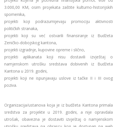
projekti kojima je potrebna finansijska pomoć više od
3.000,00 KM, osim projekata zaštite kulturno-historijskih
spomenika,
projekti koji podrazumijevaju promociju aktivnosti
političkih stranaka,
projekti koji su već ostvarili finansiranje iz Budžeta
Zeničko-dobojskog kantona,
projekti izgradnje, kupovine opreme i slično,
projekti aplikanata koji nisu dostavili izvještaj o
namjenskom utrošku sredstava dobivenih iz Budžeta
Kantona u 2019. godini,
projekti koji ne ispunjavaju uslove iz tačke II i III ovog
poziva.
Organizacija/ustanova koja je iz budžeta Kantona primala
sredstva za projekte u 2019. godini, a nije opravdala
utrošak, obavezna je dostaviti izvještaj o namjenskom
utrošku sredstava na obrascu koji je dostupan na web