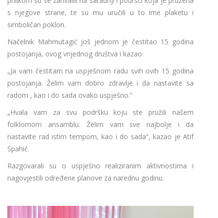
prilikom su se zahvalili na saradnji i podršci koja je pružena
s njegove strane, te su mu uručili u to ime plaketu i
simboličan poklon.
Načelnik Mahmutagić još jednom je čestitao 15 godina
postojanja, ovog vrijednog društva i kazao:
„Ja vam čestitam na uspješnom radu svih ovih 15 godina
postojanja. Želim vam dobro zdravlje i da nastavite sa
radom , kao i do sada ovako uspješno.“
„Hvala vam za svu podršku koju ste pružili našem
folklornom ansamblu. Želim vam sve najbolje i da
nastavite rad istim tempom, kao i do sada“, kazao je Atif
Spahić.
Razgovarali su o uspješno realiziranim aktivnostima i
nagovjestili određene planove za narednu godinu.