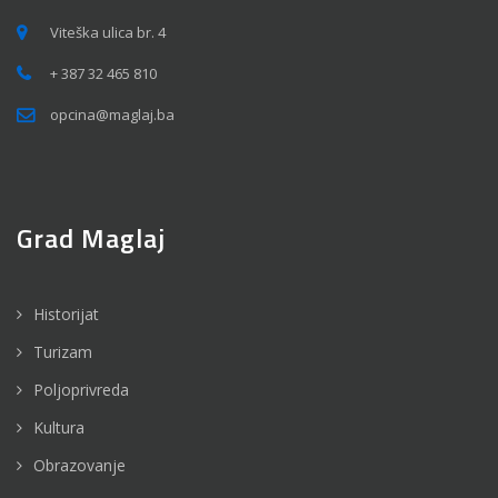
Viteška ulica br. 4
+ 387 32 465 810
opcina@maglaj.ba
Grad Maglaj
Historijat
Turizam
Poljoprivreda
Kultura
Obrazovanje