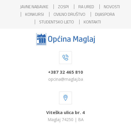
JAVNE NABAVKE
ZOSPI
RA URED
NOVOSTI
KONKURSI
CIVILNO DRUŠTVO
DIJASPORA
STUDENTSKO LJETO
KONTAKTI
+387 32 465 810
opcina@maglaj.ba
Viteška ulica br. 4
Maglaj 74250 | BA