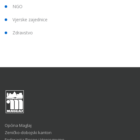
NGO
Vjerske zajednice
Zdravstvo
Općina Maglaj
Zeničko-dobojski kanton
Federacija Bosne i Hercegovine