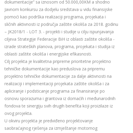
dokumentacije” sa iznosom od 50.000,00KM a shodno
Javnom konkursu za dodjelu sredstava u vidu finansijske
pomoći kao podrška realizaciji programa, projekata i
sličnih aktivnosti iz područja zaštite okoliša za 2018. godinu
– JK2018/1 - LOT 3. - projekti i studije u cilju ispunjavanja
ciljeva Strategije Federacije BiH iz oblasti zaštite okoliša -
izrade strateških planova, programa, projekata i studija iz
oblasti zaštite okoliša i energijske efikasnosti.
Cilj projekta je kvalitetna pripreme prioritetne projektno
tehničke dokumentacije kao preduslova za pripremu
projektno tehničke dokumentacije za dalje aktivnosti na
realizaciji i implementaciji projekata zaštite okoliša i za
apliciranje i podsticanje programa za finansiranje po
osnovu sporazuma i grantova iz domaćih i međunarodnih
fondova te sinergiju svih drugih benefita koji proizilaze iz
ovog projekta.
U okviru projekta je predviđeno projektovanje
saobraćajnog rješenja za izmještanje motornog