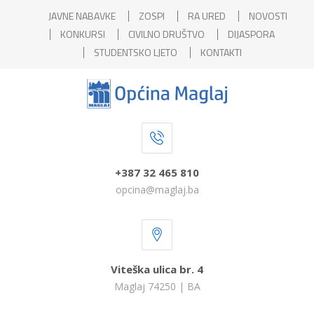
JAVNE NABAVKE
ZOSPI
RA URED
NOVOSTI
KONKURSI
CIVILNO DRUŠTVO
DIJASPORA
STUDENTSKO LJETO
KONTAKTI
+387 32 465 810
opcina@maglaj.ba
Viteška ulica br. 4
Maglaj 74250 | BA