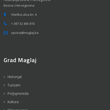
Bosna i Hercegovina
Viteška ulica br. 4
+ 387 32 465 810
opcina@maglaj.ba
Grad Maglaj
Historijat
Turizam
Poljoprivreda
Kultura