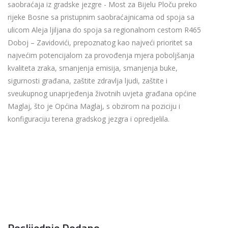
saobraćaja iz gradske jezgre - Most za Bijelu Ploču preko
rijeke Bosne sa pristupnim saobraćajnicama od spoja sa
ulicom Aleja ljiljana do spoja sa regionalnom cestom R465
Doboj – Zavidovići, prepoznatog kao najveći prioritet sa
najvećim potencijalom za provođenja mjera poboljšanja
kvaliteta zraka, smanjenja emisija, smanjenja buke,
sigurnosti građana, zaštite zdravlja ljudi, zaštite i
sveukupnog unaprjeđenja životnih uvjeta građana općine
Maglaj, što je Općina Maglaj, s obzirom na poziciju i
konfiguraciju terena gradskog jezgra i opredjelila.