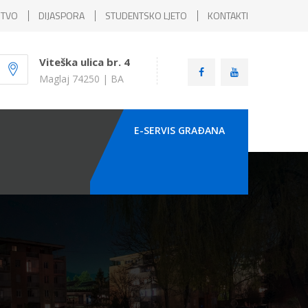
ŠTVO
DIJASPORA
STUDENTSKO LJETO
KONTAKTI
Viteška ulica br. 4
Maglaj 74250 | BA
E-SERVIS GRAÐANA