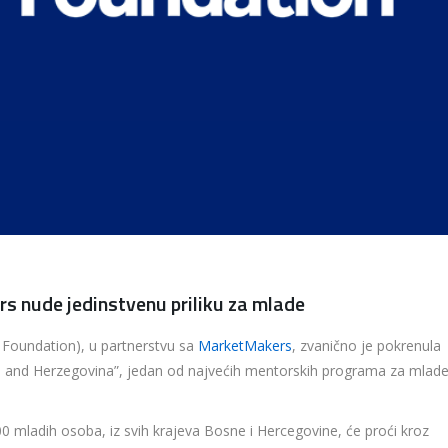
s nude jedinstvenu priliku za mlade
 Foundation), u partnerstvu sa
MarketMakers
, zvanično je pokrenula
a and Herzegovina”, jedan od najvećih mentorskih programa za mlade
 mladih osoba, iz svih krajeva Bosne i Hercegovine, će proći kroz