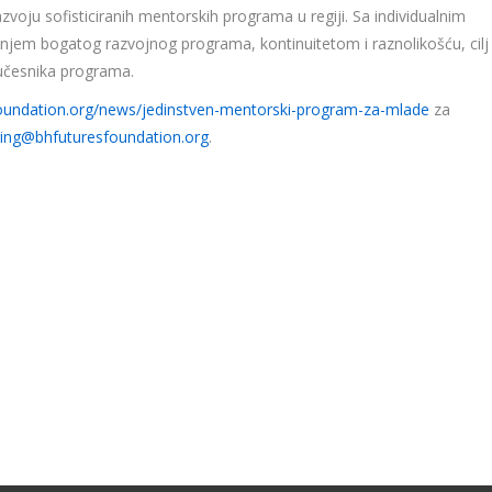
zvoju sofisticiranih mentorskih programa u regiji. Sa individualnim
jem bogatog razvojnog programa, kontinuitetom i raznolikošću, cilj 
 učesnika programa.
oundation.org/news/jedinstven-mentorski-program-za-mlade
za
ing@bhfuturesfoundation.org
.