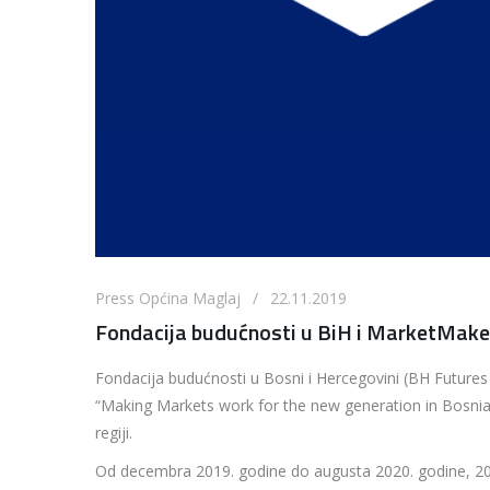
Press Općina Maglaj / 22.11.2019
Fondacija budućnosti u BiH i MarketMaker
Fondacija budućnosti u Bosni i Hercegovini (BH Futures
“Making Markets work for the new generation in Bosni
regiji.
Od decembra 2019. godine do augusta 2020. godine, 200