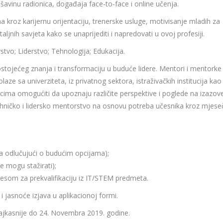
inu radionica, događaja face-to-face i online učenja.
a kroz karijernu orijentaciju, trenerske usluge, motivisanje mladih za
ljnih savjeta kako se unaprijediti i napredovati u ovoj profesiji.
tvo; Liderstvo; Tehnologija; Edukacija.
stojećeg znanja i transformaciju u buduće lidere. Mentori i mentorke
aze sa univerziteta, iz privatnog sektora, istraživačkih institucija kao 
icima omogućiti da upoznaju različite perspektive i poglede na izazove
tehničko i lidersko mentorstvo na osnovu potreba učesnika kroz mjes
a odlučujući o budućim opcijama);
e mogu stažirati);
eresom za prekvalifikaciju iz IT/STEM predmeta.
 i jasnoće izjava u aplikacionoj formi.
jkasnije do 24. Novembra 2019. godine.