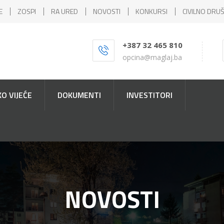
E
ZOSPI
RA URED
NOVOSTI
KONKURSI
CIVILNO DRU
+387 32 465 810
opcina@maglaj.ba
O VIJEĆE
DOKUMENTI
INVESTITORI
NOVOSTI