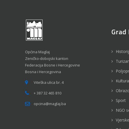
Grad 
Histori
Općina Maglaj
Zeničko-dobojski kanton
Turiza
Federacija Bosne i Hercegovine
Poljop
Bosna i Hercegovina
Kultura
Viteška ulica br. 4
Obrazo
+ 387 32 465 810
Sport
opcina@maglaj.ba
NGO s
Vjerske