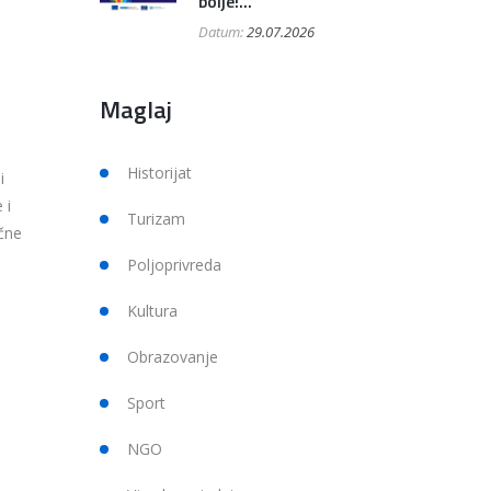
bolje!...
Datum:
29.07.2026
Maglaj
Historijat
i
 i
Turizam
ečne
Poljoprivreda
Kultura
Obrazovanje
Sport
NGO