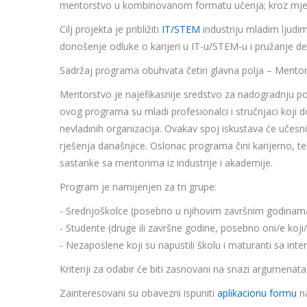
mentorstvo u kombinovanom formatu učenja; kroz mješav
Cilj projekta je približiti
IT/STEM
industriju mladim ljudim
donošenje odluke o karijeri u IT-u/STEM-u i pružanje deta
Sadržaj programa obuhvata četiri glavna polja – Mentors
Mentorstvo je najefikasnije sredstvo za nadogradnju po
ovog programa su mladi profesionalci i stručnjaci koji dol
nevladinih organizacija. Ovakav spoj iskustava će učesn
rješenja današnjice. Oslonac programa čini karijerno, 
sastanke sa mentorima iz industrije i akademije.
Program je namijenjen za tri grupe:
- Srednjoškolce (posebno u njihovim završnim godinam
- Studente (druge ili završne godine, posebno oni/e koji/
- Nezaposlene koji su napustili školu i maturanti sa int
Kriteriji za odabir će biti zasnovani na snazi argumenata
Zainteresovani su obavezni ispuniti
aplikacionu formu
na