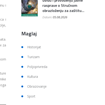
uvidu i provođenju javne
rasprave o Stručnom
nu i
obrazloženju za zaštitu...
Datum:
05.08.2026
ca i
lje,
Maglaj
ata.
i za
Historijat
Turizam
tkom
Poljoprivreda
ture
Kultura
nike
loga
Obrazovanje
Sport