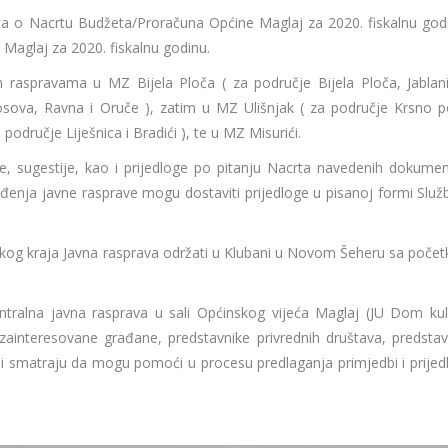
ca o Nacrtu Budžeta/Proračuna Općine Maglaj za 2020. fiskalnu godi
Maglaj za 2020. fiskalnu godinu.
m raspravama u MZ Bijela Ploča ( za područje Bijela Ploča, Jablani
va, Ravna i Oruče ), zatim u MZ Ulišnjak ( za područje Krsno po
a područje Liješnica i Bradići ), te u MZ Misurići.
edbe, sugestije, kao i prijedloge po pitanju Nacrta navedenih dokumen
đenja javne rasprave mogu dostaviti prijedloge u pisanoj formi Služb
kog kraja Javna rasprava održati u Klubani u Novom Šeheru sa poče
ntralna javna rasprava u sali Općinskog vijeća Maglaj (JU Dom kul
ainteresovane građane, predstavnike privrednih društava, predstav
koji smatraju da mogu pomoći u procesu predlaganja primjedbi i prijed