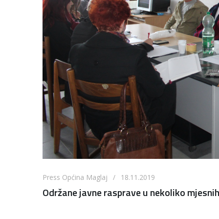
Press Općina Maglaj / 18.11.2019
Održane javne rasprave u nekoliko mjesnih