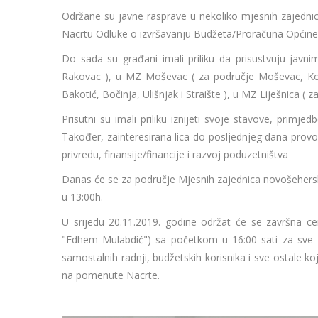
Održane su javne rasprave u nekoliko mjesnih zajedni
Nacrtu Odluke o izvršavanju Budžeta/Proračuna Općine 
Do sada su građani imali priliku da prisustvuju javni
Rakovac ), u MZ Moševac ( za područje Moševac, Koso
Bakotić, Bočinja, Ulišnjak i Straište ), u MZ Liješnica ( z
Prisutni su imali priliku iznijeti svoje stavove, primj
Također, zainteresirana lica do posljednjeg dana provo
privredu, finansije/financije i razvoj poduzetništva
Danas će se za područje Mjesnih zajednica novošehers
u 13:00h.
U srijedu 20.11.2019. godine održat će se završna ce
"Edhem Mulabdić") sa početkom u 16:00 sati za sve z
samostalnih radnji, budžetskih korisnika i sve ostale 
na pomenute Nacrte.