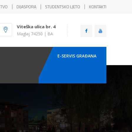
ŠTVO
DIJASPORA
STUDENTSKO LJETO
KONTAKTI
Viteška ulica br. 4
Maglaj 74250 | BA
E-SERVIS GRAÐANA