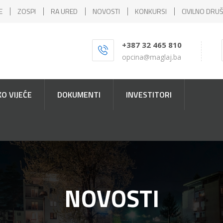
E
ZOSPI
RA URED
NOVOSTI
KONKURSI
CIVILNO DRU
+387 32 465 810
opcina@maglaj.ba
O VIJEĆE
DOKUMENTI
INVESTITORI
NOVOSTI