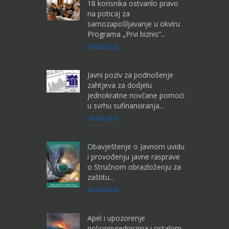
18 korisnika ostvarilo pravo
na poticaj za
samozapošljavanje u okviru
Programa „Prvi biznis“...
06.08.2026
Javni poziv za podnošenje
zahtjeva za dodjelu
jednokratne novčane pomoći
u svrhu sufinansiranja...
06.08.2026
Obavještenje o Javnom uvidu
i provođenju javne rasprave
o Stručnom obrazloženju za
zaštitu...
05.08.2026
Apel i upozorenje
poljoprivrednicima i ostalom