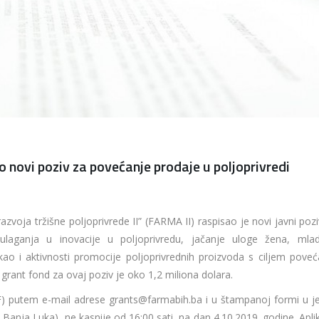
novi poziv za povećanje prodaje u poljoprivredi
zvoja tržišne poljoprivrede II” (FARMA II) raspisao je novi javni poz
ulaganja u inovacije u poljoprivredu, jačanje uloge žena, mlad
ao i aktivnosti promocije poljoprivrednih proizvoda s ciljem poveć
 grant fond za ovaj poziv je oko 1,2 miliona dolara.
PDF) putem e-mail adrese grants@farmabih.ba i u štampanoj formi u j
anja Luka), ne kasnije od 16:00 sati, na dan 4.10.2019. godine. Aplik