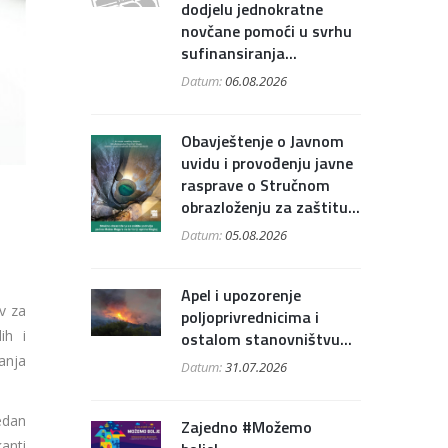
dodjelu jednokratne
novčane pomoći u svrhu
sufinansiranja...
Datum:
06.08.2026
Obavještenje o Javnom
uvidu i provođenju javne
rasprave o Stručnom
obrazloženju za zaštitu...
Datum:
05.08.2026
Apel i upozorenje
iv za
poljoprivrednicima i
ih i
ostalom stanovništvu...
anja
Datum:
31.07.2026
edan
Zajedno #Možemo
anti