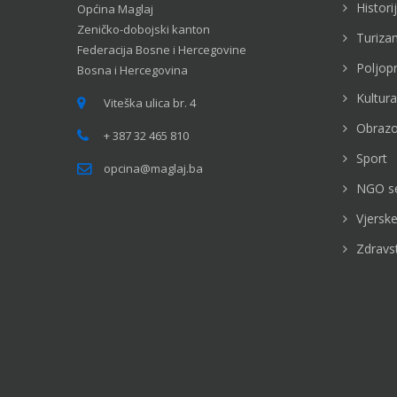
Histori
Općina Maglaj
Zeničko-dobojski kanton
Turiza
Federacija Bosne i Hercegovine
Poljop
Bosna i Hercegovina
Kultura
Viteška ulica br. 4
Obrazo
+ 387 32 465 810
Sport
opcina@maglaj.ba
NGO s
Vjerske
Zdravs