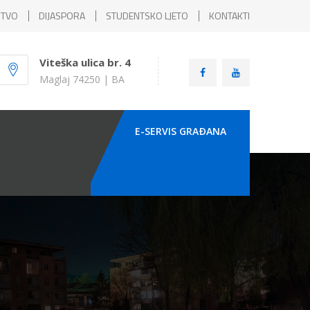
ŠTVO
DIJASPORA
STUDENTSKO LJETO
KONTAKTI
Viteška ulica br. 4
Maglaj 74250 | BA
E-SERVIS GRAÐANA