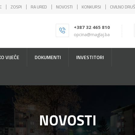
E
ZOSPI
RA URED
NOVOSTI
KONKURSI
CIVILNO DRU
+387 32 465 810
opcina@maglaj.ba
O VIJEĆE
DOKUMENTI
INVESTITORI
NOVOSTI