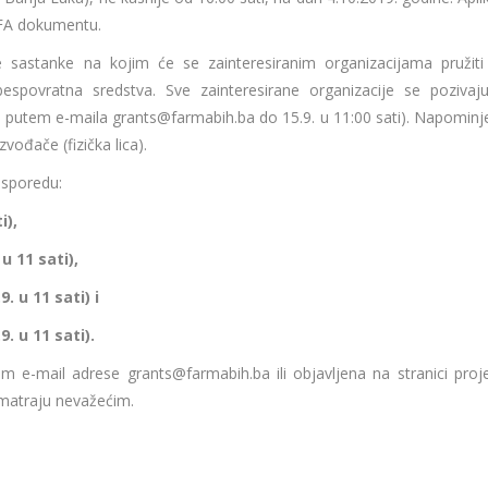
 RFA dokumentu.
 sastanke na kojim će se zainteresiranim organizacijama pružiti
espovratna sredstva. Sve zainteresirane organizacije se pozivaj
ti putem e-maila grants@farmabih.ba do 15.9. u 11:00 sati). Napomin
vođače (fizička lica).
asporedu:
i),
 11 sati),
 u 11 sati) i
 u 11 sati).
m e-mail adrese grants@farmabih.ba ili objavljena na stranici proje
 smatraju nevažećim.