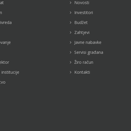
jat
Novosti
m
Investitori
rivreda
Budžet
Zahtjevi
vanje
Javne nabavke
Servisi građana
ektor
Žiro račun
 institucije
Kontakti
tvo