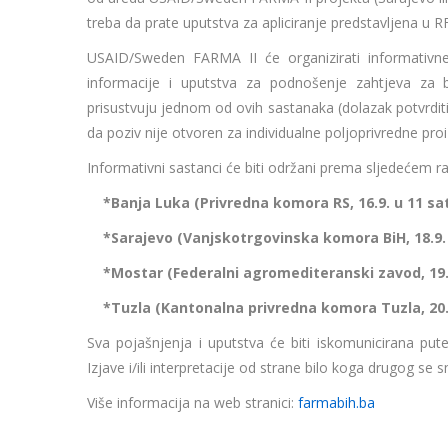
treba da prate uputstva za apliciranje predstavljena u
USAID/Sweden FARMA II će organizirati informativne
informacije i uputstva za podnošenje zahtjeva za b
prisustvuju jednom od ovih sastanaka (dolazak potvrdi
da poziv nije otvoren za individualne poljoprivredne proiz
Informativni sastanci će biti održani prema sljedećem r
*Banja Luka (Privredna komora RS, 16.9. u 11 sat
*Sarajevo (Vanjskotrgovinska komora BiH, 18.9. u
*Mostar (Federalni agromediteranski zavod, 19.9.
*Tuzla (Kantonalna privredna komora Tuzla, 20.9.
Sva pojašnjenja i uputstva će biti iskomunicirana pute
Izjave i/ili interpretacije od strane bilo koga drugog se
Više informacija na web stranici:
farmabih.ba