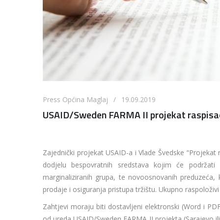
Press Općina Maglaj / 19.09.2019
USAID/Sweden FARMA II projekat raspisao 
Zajednički projekat USAID-a i Vlade Švedske “Projekat ra
dodjelu bespovratnih sredstava kojim će podržati 
marginaliziranih grupa, te novoosnovanih preduzeća, k
prodaje i osiguranja pristupa tržištu. Ukupno raspoloživi
Zahtjevi moraju biti dostavljeni elektronski (Word i 
od ureda USAID/Sweden FARMA II projekta (Sarajevo ili B